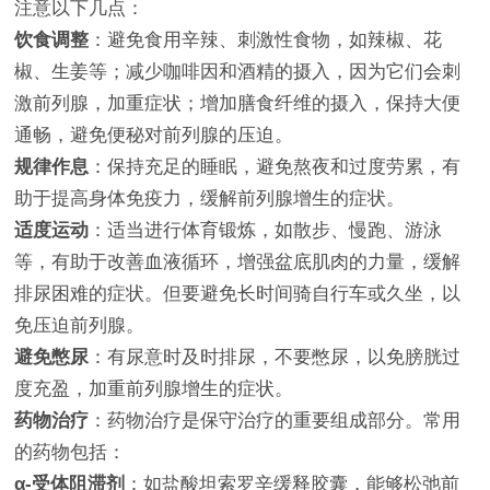
注意以下几点：
饮食调整
：避免食用辛辣、刺激性食物，如辣椒、花
椒、生姜等；减少咖啡因和酒精的摄入，因为它们会刺
激前列腺，加重症状；增加膳食纤维的摄入，保持大便
通畅，避免便秘对前列腺的压迫。
规律作息
：保持充足的睡眠，避免熬夜和过度劳累，有
助于提高身体免疫力，缓解前列腺增生的症状。
适度运动
：适当进行体育锻炼，如散步、慢跑、游泳
等，有助于改善血液循环，增强盆底肌肉的力量，缓解
排尿困难的症状。但要避免长时间骑自行车或久坐，以
免压迫前列腺。
避免憋尿
：有尿意时及时排尿，不要憋尿，以免膀胱过
度充盈，加重前列腺增生的症状。
药物治疗
：药物治疗是保守治疗的重要组成部分。常用
的药物包括：
α-受体阻滞剂
：如盐酸坦索罗辛缓释胶囊，能够松弛前