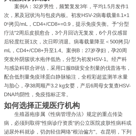
案例A：32岁男性，频繁复发3年，平均1.5月发作1
次，累及冠状沟与包皮内板。初发HSV-2病毒载量8.1×1
0⁶拷贝/mL，CD4+/CD8+=0.9，提示免疫失衡。予"分型
疗法"2周后皮损愈合，3个月回访无复发，6个月仅感冒
后轻度红斑1次，次日即消退。病毒载量降至＜500拷贝/
mL，CD4+/CD8+升至1.4。案例B：27岁孕妇，孕20周
突发外阴簇状水疱伴低热，分型为初发HSV-1。经产科
与感染科联合评估，采用口服B级安全剂量的伐昔洛韦，
配合低剂量免疫球蛋白静脉输注，全程彩超监测羊水量
与胎心，孕38周顺产3.2 kg女婴，产后6周母女复查HSV-
DNA均阴性，免疫指标正常。
如何选择正规医疗机构
生殖器疱疹属《性病管理办法》规定的重点传染
病，必须到取得"性病诊疗资质"的公立医院皮肤性病科或
泌尿外科就诊，切勿轻信网络"根治偏方"。在昆明，下列