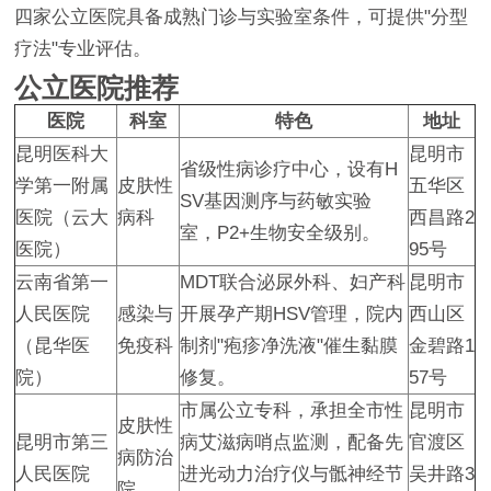
四家公立医院具备成熟门诊与实验室条件，可提供"分型
疗法"专业评估。
公立医院推荐
医院
科室
特色
地址
昆明医科大
昆明市
省级性病诊疗中心，设有H
学第一附属
皮肤性
五华区
SV基因测序与药敏实验
医院（云大
病科
西昌路2
室，P2+生物安全级别。
医院）
95号
云南省第一
MDT联合泌尿外科、妇产科
昆明市
人民医院
感染与
开展孕产期HSV管理，院内
西山区
（昆华医
免疫科
制剂"疱疹净洗液"催生黏膜
金碧路1
院）
修复。
57号
市属公立专科，承担全市性
昆明市
皮肤性
昆明市第三
病艾滋病哨点监测，配备先
官渡区
病防治
人民医院
进光动力治疗仪与骶神经节
吴井路3
院