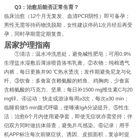
Q3：治愈后能否正常生育？
临床治愈（12个月无复发、血清PCR阴性）即可备孕；
男性无需等待药物洗脱期，女性建议停药1次月经后再受
孕，同时孕期需定期复查。
居家护理指南
①清洁：温水冲洗患处，避免碱性肥皂；可用0.9%
生理盐水湿敷后薄涂喷昔洛韦乳膏。②衣物：纯棉透气
内裤，每日更换并90 ℃热水烫洗；发作期避免尼龙与化
纤。③饮食：多食富含赖氨酸的鳕鱼、鸡胸肉，少食富
含精氨酸的巧克力、坚果；每日补1500 mg维生素C与20
mg锌。④运动：快走或游泳每周≥3次，每次≥30 min；
临睡前做5 min腹式呼吸，使唾液IgA分泌提升。⑤性生
活：治愈6个月内使用避孕套，即使无症状亦需坚持；伴
侣双方同时做抗体筛查，避免乒乓感染。⑥记录：用手
机APP标注每次前驱症状、诱因、皮损面积，复诊时提