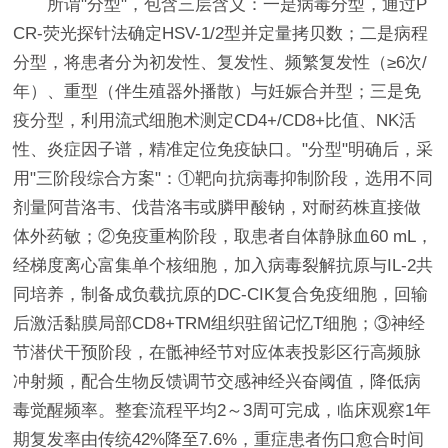
所谓"分型"，包含三层含义：一是病毒分型，通过P
CR-荧光探针法确定HSV-1/2型并定量拷贝数；二是病程
分型，将患者分为初发性、复发性、频繁复发性（≥6次/
年）、重型（伴生殖器外播散）与妊娠合并型；三是免
疫分型，利用流式细胞术测定CD4+/CD8+比值、NK活
性、炎症因子谱，精准定位免疫缺口。"分型"明确后，采
用"三阶段综合方案"：①靶向抗病毒抑制阶段，选用不同
剂量阿昔洛韦、伐昔洛韦或膦甲酸钠，对耐药株直接做
体外药敏；②免疫重构阶段，取患者自体静脉血60 mL，
经梯度离心富集单个核细胞，加入病毒裂解抗原与IL-2共
同培养，制备成负载抗原的DC-CIK复合免疫细胞，回输
后激活黏膜局部CD8+TRM组织驻留记忆T细胞；③神经
节潜伏干预阶段，在骶神经节对应体表投影区行高频脉
冲射频，配合生物反馈调节交感神经兴奋阈值，降低病
毒觉醒频率。整套流程平均2～3周可完成，临床观察1年
期复发率由传统42%降至7.6%，重症患者伤口愈合时间