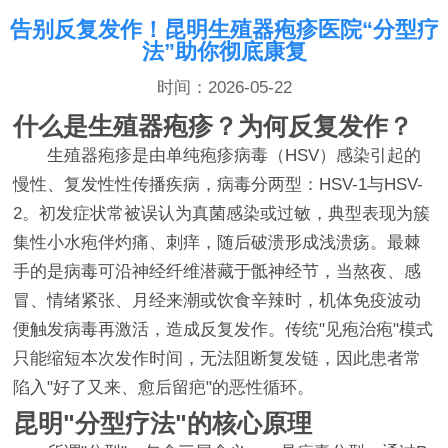
告别反复发作！昆明生殖器疱疹医院“分型疗
法”助你彻底康复
时间：2026-05-22
什么是生殖器疱疹？为何反复发作？
生殖器疱疹是由单纯疱疹病毒（HSV）感染引起的
慢性、复发性性传播疾病，病毒分两型：HSV-1与HSV-
2。初发症状常被误认为真菌感染或过敏，典型表现为簇
集性小水疱伴灼痛、刺痒，随后破溃形成浅溃疡。最棘
手的是病毒可沿神经纤维潜藏于骶神经节，当熬夜、感
冒、情绪紧张、月经来潮或饮食辛辣时，机体免疫波动
便触发病毒再激活，造成反复发作。传统"见疱治疱"模式
只能缩短本次发作时间，无法阻断复发链，因此患者常
陷入"好了又来、愈后留疤"的恶性循环。
昆明"分型疗法"的核心原理