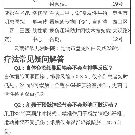
射频仪。
19号
成都军区昆
烧伤整
军队三甲，设"复发性生殖
昆明市
明总医院
形与皮
器疱疹专病门诊"，自创溃
西山区
（四十三医
肤性病
疡负压辅助封闭技术缩短愈
大观路2
院）
中心
合期。
12号
云南锦欣九洲医院：昆明市盘龙区白云路229号
疗法常见疑问解答
Q1：自体免疫细胞回输会不会有排异反应？
自体细胞同源回输，排异风险＜0.3%，仅个别患者短时
低热，24 h内可缓解；全程在GMP实验室操作，无菌与
活性检测双重把关。
Q2：射频干预骶神经节会不会影响下肢运动？
采用32 ℃高频脉冲模式，精准作用于感觉神经C纤维，
运动神经不受损伤；术后仅有臀部轻微酸胀，48 h自
愈。