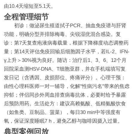
由10.4天缩短至5.1天。
全程管理细节
初诊：做泌尿生殖道拭子PCR、抽血免疫谱与肝肾
功能，明确分型并排除梅毒、尖锐湿疣混合感染。复
诊：第7天复查疱液病毒载量，根据下降梯度动态调整药
量；第14天评估免疫回输后细胞因子水平，若IL-2、IFN-
γ上升＞30%视为良好。随访：治疗后1、3、6、12个月
回院采血测HSV-DNA、T细胞亚群，并在手机端填写复
发日记（含诱因、皮损部位、疼痛评分）。心理干预：
由性心理科医师一对一辅导，化解"性病污名"带来的焦虑
抑郁；伴侣同步外周血排查病毒抗体，必要时给予暴露
后预防用药。生活处方：建议高赖氨酸、低精氨酸饮食
（如鱼类、豆制品、菠菜），每日30 min中等强度有
氧，保证深度睡眠7 h，避免乙醇与咖啡因摄入过量。
典型案例回放