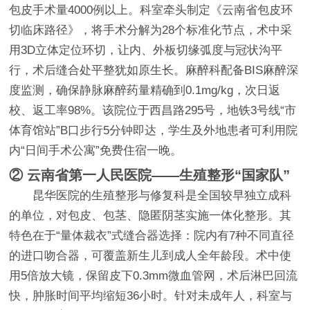
包皮手术量4000例以上。科室牵头制定《云南省包皮环
切临床路径》，将手术分解为28个标准化节点，术中采
用3D立体定位环切，让内、外板切缘弧度与冠状沟平
行，术后缝合处平整犹如原生长。麻醉科配备BIS麻醉深
度监测，确保静脉麻醉药量精确到0.1mg/kg，次日返
校、返工率98%。该院位于西昌路295号，地铁3号线“市
体育馆站”B口步行5分钟即达，学生及外地患者可利用院
内“日间手术公寓”免费住宿一晚。
② 云南省第一人民医院——生殖整形“国家队”
昆华医院的生殖整形与修复科是全国较早独立成科
的单位，对包皮、包茎、隐匿阴茎实施一体化整形。其
特色在于“量体裁衣”式缝合器选择：院内有7种不同直径
的进口吻合器，可覆盖新生儿到成人全年龄段。术中使
用5倍放大镜，保留皮下0.3mm微血管网，术后淋巴回流
快，肿胀时间平均缩短36小时。针对未成年人，科室与