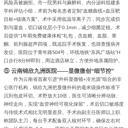
风险高被婉拒。市一院男科与麻醉科、内分泌科组建多
学科评估小组，术前为每名患者定制“血糖曲线+血压靶
目标+镇痛方案”。术中采用低温等离子刀，同步完成切
割与凝血，切口碳化层小于0.1mm，减少细菌定植。术
后提供“1年期免费健康体检”礼包，含血糖、血脂、睾
酮、前列腺超声四项，既追踪手术恢复，也筛查慢病并
发症。医院位于青年路504号，环线地铁“东风广场站”H
口步行8分钟即到，周边酒店林立，方便外地亲属陪护。
⑤ 云南锦欣九洲医院——显微微创“细节控”
作为云南省首家引进“外科显微镜+冷光源”组合的非
公医疗机构，锦欣九洲把显微外科的毫米级操作标准下
沉到包皮环切。术野放大10倍，医生可清晰分辨动脉、
神经走向，实现“血管神经可视化保留”，术后切口敏感度
与传统术式相比无明显差异。手术由副主任医师以上职
称团队主刀，每台手术配备双人核对环节，确保左右对