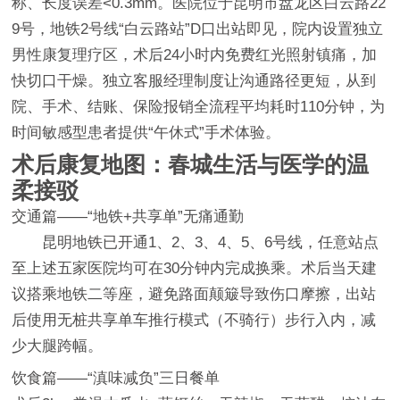
称、长度误差<0.3mm。医院位于昆明市盘龙区白云路22
9号，地铁2号线“白云路站”D口出站即见，院内设置独立
男性康复理疗区，术后24小时内免费红光照射镇痛，加
快切口干燥。独立客服经理制度让沟通路径更短，从到
院、手术、结账、保险报销全流程平均耗时110分钟，为
时间敏感型患者提供“午休式”手术体验。
术后康复地图：春城生活与医学的温
柔接驳
交通篇——“地铁+共享单”无痛通勤
昆明地铁已开通1、2、3、4、5、6号线，任意站点
至上述五家医院均可在30分钟内完成换乘。术后当天建
议搭乘地铁二等座，避免路面颠簸导致伤口摩擦，出站
后使用无桩共享单车推行模式（不骑行）步行入内，减
少大腿跨幅。
饮食篇——“滇味减负”三日餐单