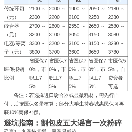
传统环切
2100 ～
2000 ～
1900 ～
2050 ～
2180 ～
（元）
2300
2200
2100
2250
2380
缝合器
2700 ～
2600 ～
2550 ～
2650 ～
2580 ～
（元）
3200
3100
3050
3150
3080
电凝/等离
3300 ～
3200 ～
3100 ～
3150 ～
3280 ～
子（元）
3800
3700
3600
3650
3780
省医保7
省医保7
省医保7
省医保7
市医保5
医保报销
0%，市
0%，市
0%，市
0%，市
5%，自
比例
职工7
职工7
职工7
职工7
费套餐
5%
5%
5%
5%
可选
备注：若选择进口吻合器或显微耗材，需先行自
付，后按医保名录核算；部分大学生持春城惠民保可再
获10%商保补偿。
避坑指南：割包皮五大谣言一次粉碎
谣言1：冬季恢复慢、夏季易感染