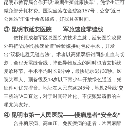
昆明市教育局合作开设“暑期生殖健康快车”，凭学生证可
减免部分耗材费。医院坐落在金碧路157号，公交“近日
公园站”汇集十余条线路，好找且省时间。
③ 昆明市延安医院——军旅速度零缝线
依托原成都军区总医院的技术血脉，延安医院泌尿
外科把“战创伤快速处置”经验嫁接到包皮手术，开发
出“双极电凝无缝合法”。术者以高频双极钳同步止血与切
割，全程无需缝合线，降低异物反应的同时也省去拆线
复诊环节。手术平均时长9分钟，最快纪录6分30秒。医
院为军人、预备役及18岁以下青少年开放绿色通道，凭
证件可优先排台。地址在人民东路245号，地铁2号线“交
三桥站”A口直达，对于时间碎片化、不便频繁请假的白
领尤为友好。
④ 昆明市第一人民医院——慢病患者“安全岛”
合并糖尿病、高血压、免疫疾病的患者，常因麻醉