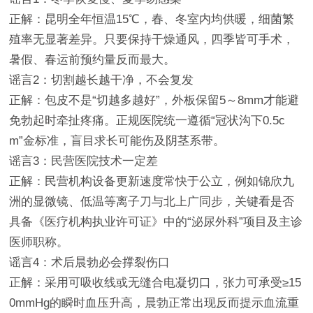
正解：昆明全年恒温15℃，春、冬室内均供暖，细菌繁
殖率无显著差异。只要保持干燥通风，四季皆可手术，
暑假、春运前预约量反而最大。
谣言2：切割越长越干净，不会复发
正解：包皮不是“切越多越好”，外板保留5～8mm才能避
免勃起时牵扯疼痛。正规医院统一遵循“冠状沟下0.5c
m”金标准，盲目求长可能伤及阴茎系带。
谣言3：民营医院技术一定差
正解：民营机构设备更新速度常快于公立，例如锦欣九
洲的显微镜、低温等离子刀与北上广同步，关键看是否
具备《医疗机构执业许可证》中的“泌尿外科”项目及主诊
医师职称。
谣言4：术后晨勃必会撑裂伤口
正解：采用可吸收线或无缝合电凝切口，张力可承受≥15
0mmHg的瞬时血压升高，晨勃正常出现反而提示血流重