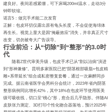
建良好。夜间若感紧绷，可下床喝200ml温水，走动3分
钟即软缩。
谣言5：做完手术能二次发育
正解：包皮环切仅露出原有龟头长度，不会促使海绵体
再生长。视觉上显大是因“掩蔽效应”消失，并非真正尺寸
改变，切勿被夸大广告误导。
行业前沿：从“切除”到“整形”的3.0时
代
随着Z世代审美升级，包皮手术已从“割以治病”演进
到“形神兼修”。昆明多家医院已把“阴茎根部吸脂+包皮精
雕+系带延长”组合成私密整复套餐，通过一次麻醉同步
完成。据云南省医学会男科分会统计，2023年省内阴茎
整形病例同比增长42%，其中18%在包皮环节使用医美
级可吸收线，切口呈“桃心”形，愈合后几乎隐形。伴随AI
皮肤张力测定、3D打印个性化吻合器落地，预计2025年