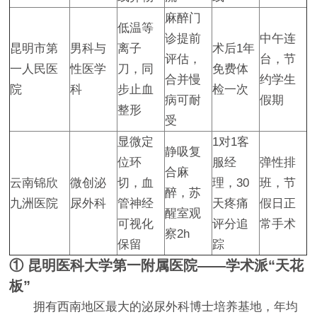
麻醉门
低温等
诊提前
中午连
昆明市第
男科与
离子
术后1年
评估，
台，节
一人民医
性医学
刀，同
免费体
合并慢
约学生
院
科
步止血
检一次
病可耐
假期
整形
受
显微定
1对1客
静吸复
位环
服经
弹性排
合麻
云南锦欣
微创泌
切，血
理，30
班，节
醉，苏
九洲医院
尿外科
管神经
天疼痛
假日正
醒室观
可视化
评分追
常手术
察2h
保留
踪
① 昆明医科大学第一附属医院——学术派“天花
板”
拥有西南地区最大的泌尿外科博士培养基地，年均