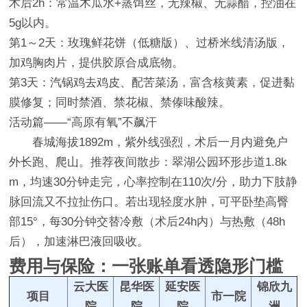
术后2h：常温木瓜水+蒸饵丝，无辣椒、无蒜醋，控油在
5g以内。
第1～2天：玫瑰鲜花饼（低糖版）、过桥米线清汤版，
加鸡胸肉片，提供胶原合成底物。
第3天：汽锅鸡去鸡皮、配苦菜汤，富含核黄素，促进黏
膜修复；同时禁酒、禁花椒、禁傣味酸辣。
活动篇——“高原有氧”不飙汗
春城海拔1892m，紫外线强烈，术后一月内避免户
外长跑、爬山。推荐夜间散步：翠湖公园环形步道1.8k
m，均速30分钟走完，心率控制在110次/分，助力下肢静
脉回流又不拉扯伤口。若出现轻度水肿，可平卧垫高臀
部15°，每30分钟交替冷敷（术后24h内）与热敷（48h
后），加速淋巴液回吸收。
费用与保险：一张账单看透隐形门槛
云大医
昆华医
延安医
锦欣九
项目
市一院
院
院
院
洲