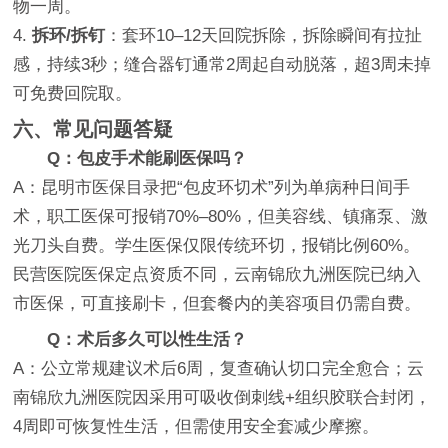
物一周。
4.
拆环/拆钉
：套环10–12天回院拆除，拆除瞬间有拉扯
感，持续3秒；缝合器钉通常2周起自动脱落，超3周未掉
可免费回院取。
六、常见问题答疑
Q：包皮手术能刷医保吗？
A：昆明市医保目录把“包皮环切术”列为单病种日间手
术，职工医保可报销70%–80%，但美容线、镇痛泵、激
光刀头自费。学生医保仅限传统环切，报销比例60%。
民营医院医保定点资质不同，云南锦欣九洲医院已纳入
市医保，可直接刷卡，但套餐内的美容项目仍需自费。
Q：术后多久可以性生活？
A：公立常规建议术后6周，复查确认切口完全愈合；云
南锦欣九洲医院因采用可吸收倒刺线+组织胶联合封闭，
4周即可恢复性生活，但需使用安全套减少摩擦。