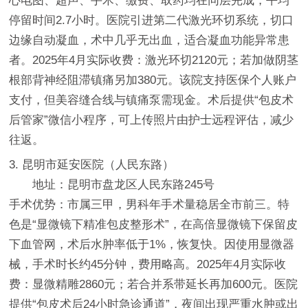
心电图、超声、手术、缴费、取药均在同层完成，平均
停留时间2.7小时。医院引进第二代激光环切系统，切口
边缘自动凝血，术中几乎无出血，适合凝血功能异常患
者。2025年4月实际收费：激光环切2120元；若加做阴茎
根部背神经阻滞镇痛另加380元。该院支持医保个人账户
支付，但美容缝合线与镇痛泵需现金。术后提供“包皮术
后管家”微信小程序，可上传照片由护士远程评估，减少
往返。
3. 昆明市延安医院（人民东路）
地址：昆明市盘龙区人民东路245号
手术优势：市属三甲，男科年手术量稳居全市前三。特
色是“显微镜下精准包皮整形术”，在高倍显微镜下保留皮
下血管网，术后水肿率低于1%，恢复快。因使用显微器
械，手术时长约45分钟，费用略高。2025年4月实际收
费：显微精雕2860元；若合并系带延长再加600元。医院
提供“包皮术后24小时急诊通道”，夜间出现严重水肿或出