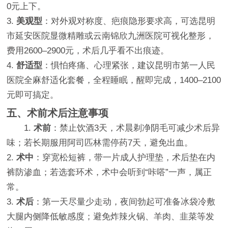
0元上下。
3.
美观型
：对外观对称度、疤痕隐形要求高，可选昆明
市延安医院显微精雕或云南锦欣九洲医院可视化整形，
费用2600–2900元，术后几乎看不出痕迹。
4.
舒适型
：惧怕疼痛、心理紧张，建议昆明市第一人民
医院全麻舒适化套餐，全程睡眠，醒即完成，1400–2100
元即可搞定。
五、术前术后注意事项
1.
术前
：禁止饮酒3天，术晨剃净阴毛可减少术后异
味；若长期服用阿司匹林需停药7天，避免出血。
2.
术中
：穿宽松短裤，带一片成人护理垫，术后垫在内
裤防渗血；若选套环术，术中会听到“咔嗒”一声，属正
常。
3.
术后
：第一天尽量少走动，夜间勃起可准备冰袋冷敷
大腿内侧降低敏感度；避免炸辣火锅、羊肉、韭菜等发