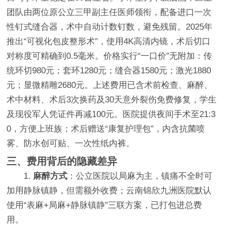
团队由两位原公立三甲副主任医师领衔，配备进口一次
性钉式缝合器，术中自动计数钉数，避免残留。2025年
推出“可视化包皮整形术”，使用4K高清内镜，术后切口
对称度可精确到0.5毫米。价格实行“一口价”无附加：传
统环切980元；套环1280元；缝合器1580元；激光1880
元；显微精雕2680元。上述费用已含术前检查、麻醉、
术中材料、术后3次换药及30天意外裂伤免费修复，学生
及现役军人凭证件再减100元。医院提供夜间手术至21:3
0，方便上班族；术后赠送“康复护理包”，内含抗菌喷
雾、防水创可贴、一次性纸内裤。
三、费用背后的隐藏差异
1.
麻醉方式
：公立医院以局麻为主，镇痛不全时可
加用静脉镇静，但需额外收费；云南锦欣九洲医院默认
使用“表麻+局麻+静脉镇静”三联方案，已打包进总费
用。