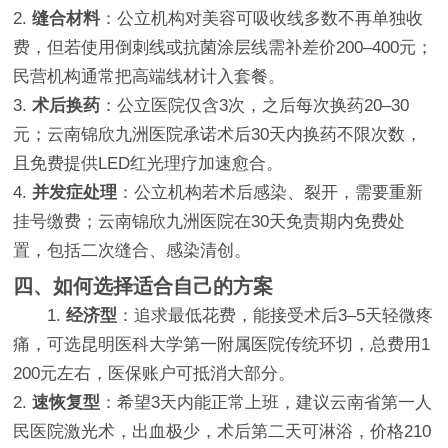
2.
缝合材料
：公立机构对美容可吸收线多数不再单独收
费，但若使用倒刺线或抗菌涂层线需补差价200–400元；
民营机构通常把高端线材计入套餐。
3.
术后换药
：公立医院仅含3次，之后每次换药20–30
元；云南锦欣九洲医院承诺术后30天内换药不限次数，
且免费提供LED红光理疗加速愈合。
4.
并发症处理
：公立机构若术后感染、裂开，需要重新
挂号缴费；云南锦欣九洲医院在30天免责期内免费处
置，包括二次缝合、感染清创。
四、如何选择适合自己的方案
1.
经济型
：追求最低花费，能接受术后3–5天轻微疼
痛，可选昆明医科大学第一附属医院传统环切，总费用1
200元左右，医保账户可抵消大部分。
2.
速恢复型
：希望3天内能正常上班，建议云南省第一人
民医院激光术，出血极少，术后第二天可淋浴，价格210