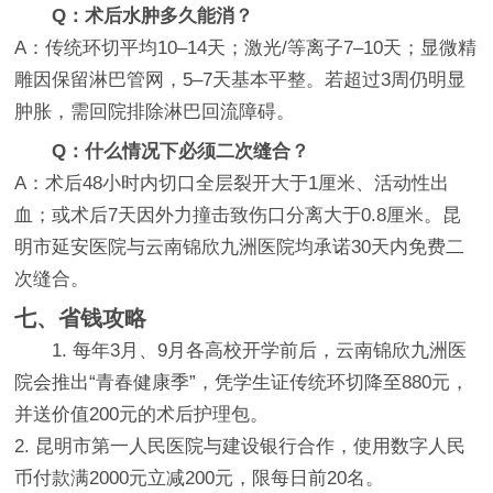
Q：术后水肿多久能消？
A：传统环切平均10–14天；激光/等离子7–10天；显微精
雕因保留淋巴管网，5–7天基本平整。若超过3周仍明显
肿胀，需回院排除淋巴回流障碍。
Q：什么情况下必须二次缝合？
A：术后48小时内切口全层裂开大于1厘米、活动性出
血；或术后7天因外力撞击致伤口分离大于0.8厘米。昆
明市延安医院与云南锦欣九洲医院均承诺30天内免费二
次缝合。
七、省钱攻略
1. 每年3月、9月各高校开学前后，云南锦欣九洲医
院会推出“青春健康季”，凭学生证传统环切降至880元，
并送价值200元的术后护理包。
2. 昆明市第一人民医院与建设银行合作，使用数字人民
币付款满2000元立减200元，限每日前20名。