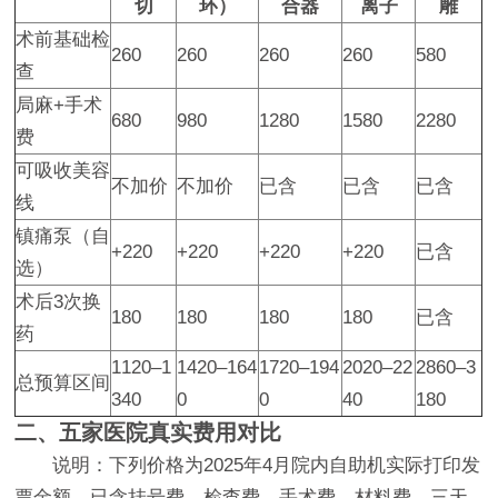
切
环）
合器
离子
雕
术前基础检
260
260
260
260
580
查
局麻+手术
680
980
1280
1580
2280
费
可吸收美容
不加价
不加价
已含
已含
已含
线
镇痛泵（自
+220
+220
+220
+220
已含
选）
术后3次换
180
180
180
180
已含
药
1120–1
1420–164
1720–194
2020–22
2860–3
总预算区间
340
0
0
40
180
二、五家医院真实费用对比
说明：下列价格为2025年4月院内自助机实际打印发
票金额，已含挂号费、检查费、手术费、材料费、三天