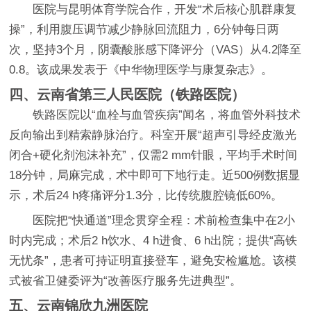
医院与昆明体育学院合作，开发“术后核心肌群康复
操”，利用腹压调节减少静脉回流阻力，6分钟每日两
次，坚持3个月，阴囊酸胀感下降评分（VAS）从4.2降至
0.8。该成果发表于《中华物理医学与康复杂志》。
四、云南省第三人民医院（铁路医院）
铁路医院以“血栓与血管疾病”闻名，将血管外科技术
反向输出到精索静脉治疗。科室开展“超声引导经皮激光
闭合+硬化剂泡沫补充”，仅需2 mm针眼，平均手术时间
18分钟，局麻完成，术中即可下地行走。近500例数据显
示，术后24 h疼痛评分1.3分，比传统腹腔镜低60%。
医院把“快通道”理念贯穿全程：术前检查集中在2小
时内完成；术后2 h饮水、4 h进食、6 h出院；提供“高铁
无忧条”，患者可持证明直接登车，避免安检尴尬。该模
式被省卫健委评为“改善医疗服务先进典型”。
五、云南锦欣九洲医院