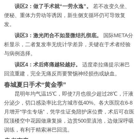
误区2：做了手术就“一劳永逸”。
若不改变久坐、
便秘、重体力劳动等诱因，新生侧支循环仍可导致复
发。
误区3：激光闭合不如显微结扎彻底。
国际META分
析显示，二者复发率无统计学差异，关键在于术者经验
与病例选择。
误区4：术后疼痛越轻越好。
适度牵拉痛提示淋巴
回流重建，完全无痛反而要警惕神经损伤或缺血。
春城夏日手术“黄金季”
昆明年均气温15℃，即使7月也很少超过28℃，汗液
分泌少，切口感染率比北方城市低40%。各大医院在6-8
月增开“学生专场”，凭学生证免陪护床位费，术后可在医
院顶楼空中花园做康复操，边赏500里滇池，边做深呼吸
训练，有利于精索淋巴回流。