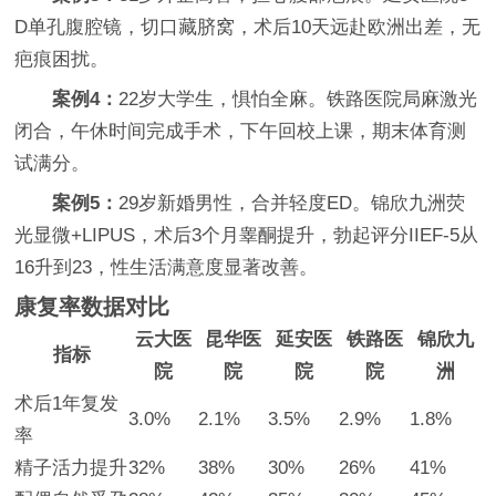
D单孔腹腔镜，切口藏脐窝，术后10天远赴欧洲出差，无
疤痕困扰。
案例4：
22岁大学生，惧怕全麻。铁路医院局麻激光
闭合，午休时间完成手术，下午回校上课，期末体育测
试满分。
案例5：
29岁新婚男性，合并轻度ED。锦欣九洲荧
光显微+LIPUS，术后3个月睾酮提升，勃起评分IIEF-5从
16升到23，性生活满意度显著改善。
康复率数据对比
云大医
昆华医
延安医
铁路医
锦欣九
指标
院
院
院
院
洲
术后1年复发
3.0%
2.1%
3.5%
2.9%
1.8%
率
精子活力提升
32%
38%
30%
26%
41%