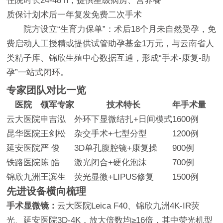
住院时长
24-48 h，提供星级病房、营养餐
质保计划
术后一年复发免费二次手术
院方设立“生育力保单”：术后18个月未自然受孕，免
费启动人工授精或提供试管助孕基金1万元，与云南省人
类精子库、锦欣生殖中心数据互通，形成“手术-康复-助
孕”一站式闭环。
专家团队对比一览
医院
领军专家
技术特长
年手术量
云大医院
申吉泓
外环下显微结扎+日间模式
1600例
昆华医院
王剑松
杂交手术+七型分型
1200例
延安医院
严 俊
3D单孔腹腔镜+康复操
900例
铁路医院
陈 皓
激光闭合+硬化泡沫
700例
锦欣九洲
王滨生
荧光显微+LIPUS修复
1500例
先进设备横向梳理
手术显微镜：
云大医院Leica F40、锦欣九洲4K-IR荧
光、延安医院3D-4K，放大倍数均≥16倍，其中荧光机型