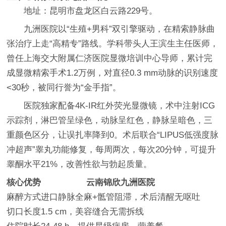
地址：昆明市盘龙区白云路229号。
九洲医院以“生殖+男科”双引擎驱动，在精索静脉曲
张治疗上走“高精专”路线。学科带头人王滨生主任医师，
曾任上海交大附属仁济医院显微培训中心导师，累计完
成显微精索手术1.2万例，对直径0.3 mm动脉的识别速度
<30秒，被同行誉为“金手指”。
医院独家配备4K-IR红外荧光显微镜，术中注射ICG
示踪剂，淋巴管呈绿色，动脉呈红色，静脉呈暗色，三
重颜色区分，让误扎率降到0。术后联合“LIPUS低强度脉
冲超声”睾丸功能修复，每周两次，每次20分钟，可提升
睾酮水平21%，改善性欲与勃起质量。
核心优势
云南锦欣九洲医院
麻醉方式
进口静脉全麻+骶管阻滞，术后清醒无呕吐
切口长度
1.5 cm，美容缝合无需拆线