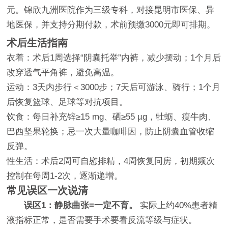
元。锦欣九洲医院作为三级专科，对接昆明市医保、异
地医保，并支持分期付款，术前预缴3000元即可排期。
术后生活指南
衣着：术后1周选择“阴囊托举”内裤，减少摆动；1个月后
改穿透气平角裤，避免高温。
运动：3天内步行＜3000步；7天后可游泳、骑行；1个月
后恢复篮球、足球等对抗项目。
饮食：每日补充锌≥15 mg、硒≥55 µg，牡蛎、瘦牛肉、
巴西坚果轮换；忌一次大量咖啡因，防止阴囊血管收缩
反弹。
性生活：术后2周可自慰排精，4周恢复同房，初期频次
控制在每周1-2次，逐渐递增。
常见误区一次说清
误区1：静脉曲张=一定不育。
实际上约40%患者精
液指标正常，是否需要手术要看反流等级与症状。