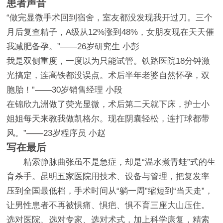
患者声音
“做完显微手术回到宿舍，室友都没发现我开过刀。三个
月后复查精子，A级从12%涨到48%，女朋友现在天天催
我减肥备孕。”——26岁研究生 小彭
我是双侧重度，一度以为只能试管。铁路医院18分钟激
光搞定，连高铁都没误点。术后半年老婆自然怀孕，双
胞胎！”——30岁销售经理 小段
在锦欣九洲做了荧光显微，术后第二天就下床，护士小
姐姐每天来教我做凯格尔。现在阴囊轻松，连打球都带
风。”——23岁程序员 小赵
写在最后
精索静脉曲张虽不是急症，却是“温水煮青蛙”式的生
育杀手。昆明五家医院用技术、设备与管理，把复发率
压到全国最低档，手术时间从“躺一周”缩短到“当天走”，
让男性患者不再被惧痛、惧疤、惧不育三座大山压住。
选对医院、选对专家、选对术式，加上科学康复，精索