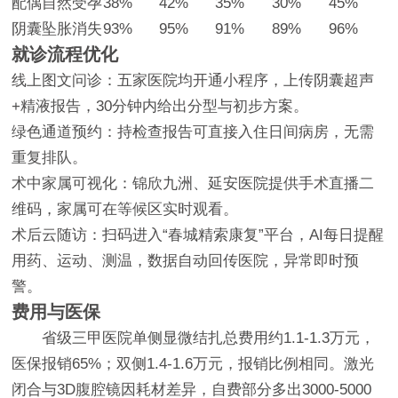
配偶自然受孕
38%
42%
35%
30%
45%
阴囊坠胀消失
93%
95%
91%
89%
96%
就诊流程优化
线上图文问诊：五家医院均开通小程序，上传阴囊超声
+精液报告，30分钟内给出分型与初步方案。
绿色通道预约：持检查报告可直接入住日间病房，无需
重复排队。
术中家属可视化：锦欣九洲、延安医院提供手术直播二
维码，家属可在等候区实时观看。
术后云随访：扫码进入“春城精索康复”平台，AI每日提醒
用药、运动、测温，数据自动回传医院，异常即时预
警。
费用与医保
省级三甲医院单侧显微结扎总费用约1.1-1.3万元，
医保报销65%；双侧1.4-1.6万元，报销比例相同。激光
闭合与3D腹腔镜因耗材差异，自费部分多出3000-5000