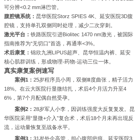
可分辨<0.2 mm淋巴管。
腹腔镜系统：
昆华医院Storz SPIES 4K、延安医院3D腹
腔镜，支持单孔双侧同时处理，减少二次穿刺。
激光平台：
铁路医院引进Biolitec 1470 nm激光，被国际
指南推荐为“无切口”首选，再通率<3%。
术后康复：
锦欣九洲LIPUS超声、昆华恒温内裤、延安
核心肌群训练，形成物理-药物-运动三位一体。
真实康复案例速写
案例1：
25岁程序员小周，双侧Ⅲ度曲张，精子活力
18%。在云大医院行显微结扎，术后4个月活力升至4
6%，第7个月配偶自然受孕。
案例2：
28岁军人小李，因训练强度大反复复发。昆
华医院采用“显微+介入”复合术，术后18个月未再出现反
流，运动量恢复至战备水平。
案例3：
31岁外企高管，担心腹部疤痕。延安医院3