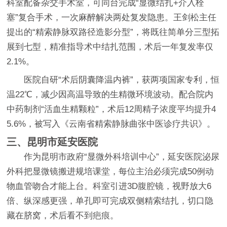
科室配备杂交手术室，可同台完成“显微结扎+介入栓
塞”复合手术，一次麻醉解决两处复发隐患。王剑松主任
提出的“精索静脉双路径造影分型”，将既往简单分三型拓
展到七型，精准指导术中结扎范围，术后一年复发率仅
2.1%。
医院自研“术后阴囊降温内裤”，获两项国家专利，恒
温22℃，减少因高温导致的生精微环境波动。配合院内
中药制剂“活血生精颗粒”，术后12周精子浓度平均提升4
5.6%，被写入《云南省精索静脉曲张中医诊疗共识》。
三、昆明市延安医院
作为昆明市政府“显微外科培训中心”，延安医院泌尿
外科把显微镜搬进规培课堂，每位主治必须完成50例动
物血管吻合才能上台。科室引进3D腹腔镜，视野放大6
倍、纵深感更强，单孔即可完成双侧精索结扎，切口隐
藏在脐窝，术后看不到疤痕。