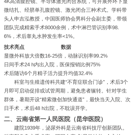
4K高清腹腔镜、半导体激光闭合系统，可开展外环下显
微结扎、经脐单孔腹腔镜、激光闭合三种术式。学科带
头人申吉泓教授，中国医师协会男科分会副主委，带领
团队完成精索手术8000余例，术中淋巴管识别率98.
6%，术后睾丸水肿发生率<1%。
技术亮点
数据
显微外科
放大倍数16-25倍，动脉识别率99.2%
日间手术
24 h内出入院，医保报销比例75%
术后随访
6个月精子活力提升均值32.4%
科室与生殖遗传科共建“不育症联合门诊”，术后3个
月即可启动促排或试管周期，避免患者辗转。针对学生
群体，暑期开设“精索微创加快通道”，最快当天入院、次
日手术，术后48 h出院，不耽误开学。
二、云南省第一人民医院（昆华医院）
建院1939年，泌尿外科是云南省科技厅创新团队。