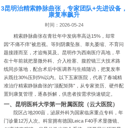
3昆明治精索静脉曲张，专家团队+先进设备，
康复率飙升
时间：2026-05-24
精索静脉曲张在青壮年中发病率高达15%，却常
因“不痛不痒”被忽视。等到阴囊坠胀、睾丸萎缩、不育问
题接踵而至，才追悔莫及。昆明作为西南医疗高地，早
在十年前就把显微外科、介入栓塞、腹腔镜三大技术路
线同步落地，配合术后中医调养与生殖随访，把复发率
从既往30%压到5%以内。以下五家医院，代表了春城精
准治疗精索静脉曲张的“顶配矩阵”，从专家资历、硬件配
置到康复管理，逐条拆解，供患者按需求快速锁定。
一、昆明医科大学第一附属医院（云大医院）
院区占地200亩，泌尿外科为国家临床重点专科，年
门诊量12万人次。科室拥有德国Leica F40手术显微镜、