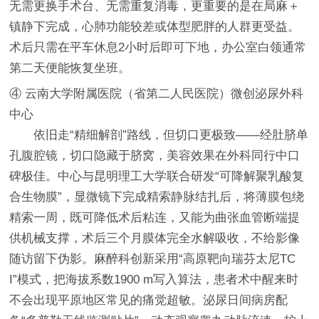
无需更换手术台、无需重复消毒，更重要的是在局麻＋
镇静下完成，心肺功能较差或体型肥胖的人群更受益。
术后只需在平车休息2小时后即可下地，办公室白领通常
第二天便能恢复坐班。
④ 云南大学附属医院（省第二人民医院）微创泌尿外科
中心
依旧走“精细解剖”路线，但切口更极致——经肚脐单
孔腹腔镜，切口隐藏于脐窝，美容效果在外科同行中口
碑极佳。中心与昆明理工大学联合研发“可降解聚乳酸复
合生物膜”，显微镜下完成精索静脉结扎后，将薄膜包绕
精索一周，既可降低术后粘连，又能为曲张血管断端提
供机械支撑，术后三个月膜体完全水解吸收，不给影像
随访留下伪影。麻醉科创新采用“高原靶向瑞芬太尼TC
I”模式，把海拔系数1900 m写入算法，患者术中醒来时
不会出现平原地区常见的痛觉超敏。泌尿日间病房配