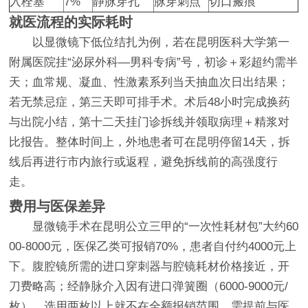
入栓塞
7%
静脉穿孔
脉穿刺点
切口瘢痕
就医流程的实际耗时
以显微镜下低位结扎为例，若在昆明医科大学第一
附属医院挂“泌尿外科—男科专病”号，初诊＋彩超约需半
天；血常规、凝血、性激素系列当天抽血次日出结果；
若无禁忌症，第三天即可排手术。术后48小时完成换药
与出院小结，第十二天挂门诊拆线并领取病理＋精浆对
比报告。整体时间上，外地患者可在昆明停留14天，拆
线后再进行市内旅行或返程，避免拆线前的高强度行
走。
费用与医保差异
显微镜手术在昆明公立三甲的“一次性耗材包”大约60
00-8000元，医保乙类可报销70%，患者自付约4000元上
下。腹腔镜所需的进口穿刺器与腔镜耗材价格接近，开
刀费略高；经静脉介入因有进口弹簧圈（6000-9000元/
枚），选用两枚以上就不在全额报销范围，需提前与医