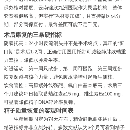
保办核对额度。云南锦欣九洲医院作为民营机构，整体
套费看似略高，但实行“耗材零加成”，且支持微医保分
期、部分商保直付，最终差距可能不足千元。
术后康复的三条硬指标
阴囊托高：24小时反流消失并不是手术终点，真正的“窗
口期”是术后1-2周，正确使用医用托带可减轻静脉残端重
力牵拉，降低水肿发生率。
渐进运动：第一周只散步，第二周可慢跑，第三周逐步
恢复深蹲与核心力量，避免腹压骤增引起新生侧枝。
饮食管控：高原紫外线强烈、氧自由基本底高，术后三
个月建议每日摄取番茄红素≥15 mg、维生素E≥100 mg，
可显著降低精子DNA碎片率反弹。
精子质量恢复的客观时间表
生精周期固定为74天左右，精索静脉曲张纠正后，
精液指标并非立刻好转。多数文献认为3个月可看到精子