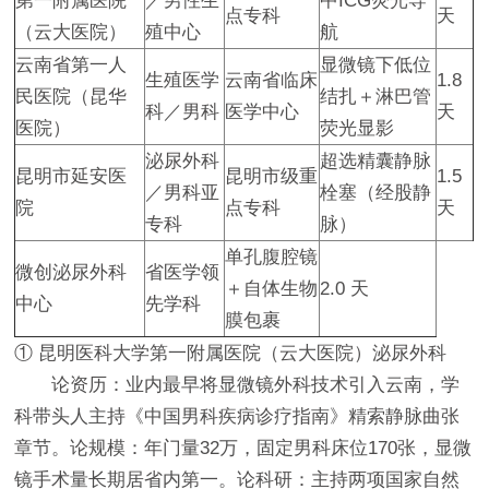
第一附属医院
／男性生
中ICG荧光导
点专科
天
（云大医院）
殖中心
航
云南省第一人
显微镜下低位
生殖医学
云南省临床
1.8
民医院（昆华
结扎＋淋巴管
科／男科
医学中心
天
医院）
荧光显影
泌尿外科
超选精囊静脉
昆明市延安医
昆明市级重
1.5
／男科亚
栓塞（经股静
院
点专科
天
专科
脉）
单孔腹腔镜
微创泌尿外科
省医学领
＋自体生物
2.0 天
中心
先学科
膜包裹
① 昆明医科大学第一附属医院（云大医院）泌尿外科
论资历：业内最早将显微镜外科技术引入云南，学
科带头人主持《中国男科疾病诊疗指南》精索静脉曲张
章节。论规模：年门量32万，固定男科床位170张，显微
镜手术量长期居省内第一。论科研：主持两项国家自然