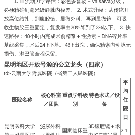
1. 血流动力学评估：彩色多普勒＋Valsalva分级，
必须精确到毫米级静脉内径差。 2. 术式升级：从传统开
放高位结扎，到腹腔镜、显微外科、再到显微镜＋可吸
收生物胶三重固定，复发率由20%降到了3%以下。 3. 快
速路径：48小时内完成术前精浆＋性激素＋DNA碎片率
基线采集，术后24 h下地、48 h出院，确保精索内动脉无
损伤、淋巴管全程保留。
昆明地区开放号源的公立龙头（四家）
td>云南大学附属医院（省第二人民医院）
平
均
核心科室
重点学科级
特色术式／设
医院名称
住
／团队
别
备
院
日
昆明医科大学
泌尿外科
3D腹腔镜＋术
国家临床重
2.1