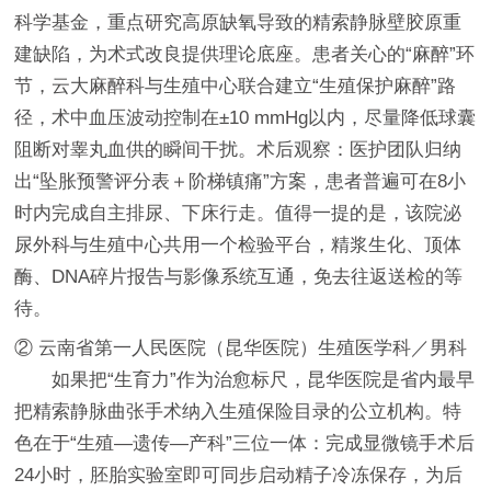
科学基金，重点研究高原缺氧导致的精索静脉壁胶原重
建缺陷，为术式改良提供理论底座。患者关心的“麻醉”环
节，云大麻醉科与生殖中心联合建立“生殖保护麻醉”路
径，术中血压波动控制在±10 mmHg以内，尽量降低球囊
阻断对睾丸血供的瞬间干扰。术后观察：医护团队归纳
出“坠胀预警评分表＋阶梯镇痛”方案，患者普遍可在8小
时内完成自主排尿、下床行走。值得一提的是，该院泌
尿外科与生殖中心共用一个检验平台，精浆生化、顶体
酶、DNA碎片报告与影像系统互通，免去往返送检的等
待。
② 云南省第一人民医院（昆华医院）生殖医学科／男科
如果把“生育力”作为治愈标尺，昆华医院是省内最早
把精索静脉曲张手术纳入生殖保险目录的公立机构。特
色在于“生殖—遗传—产科”三位一体：完成显微镜手术后
24小时，胚胎实验室即可同步启动精子冷冻保存，为后