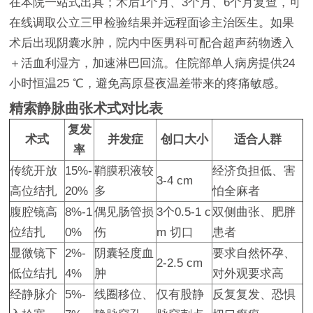
在本院一站式出具；术后1个月、3个月、6个月复查，可
在线调取公立三甲检验结果并远程面诊主治医生。如果
术后出现阴囊水肿，院内中医男科可配合超声药物透入
＋活血利湿方，加速淋巴回流。住院部单人病房提供24
小时恒温25 ℃，避免高原昼夜温差带来的疼痛敏感。
精索静脉曲张术式对比表
复发
术式
并发症
创口大小
适合人群
率
传统开放
15%-
鞘膜积液较
经济负担低、害
3-4 cm
高位结扎
20%
多
怕全麻者
腹腔镜高
8%-1
偶见肠管损
3个0.5-1 c
双侧曲张、肥胖
位结扎
0%
伤
m 切口
患者
显微镜下
2%-
阴囊轻度血
要求自然怀孕、
2-2.5 cm
低位结扎
4%
肿
对外观要求高
经静脉介
5%-
线圈移位、
仅有股静
反复复发、恐惧