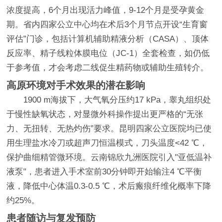
浓度提高，6个月出现活力峰值，9-12个月是受孕黄金
期。省内四家公立中心均在术后3个月节点开设“生育窗
评估”门诊，包括计算机辅助精液分析（CASA）、顶体
反应率、精子线粒体膜电位（JC-1）全套检查，如仍低
于参考值，才会考虑二线促生精药物或辅助生殖转介。
高原环境对手术效果的潜在影响
1900 m海拔下，大气氧分压约17 kPa，睾丸组织处
于慢性缺氧状态，对显微外科操作提出更严格的“无张
力、无扭转、无热灼伤”要求。昆明四家公立医院均已使
用生理盐水冷刀或超声刀恒温模式，刀头温度<42 ℃，
保护曲细精管微环境。云南锦欣九洲医院引入"亚低温补
液泵"，患者进入手术室前30分钟即开始输注4 ℃平衡
液，降低中心体温0.3-0.5 ℃，术后瘢痕纤维化概率下降
约25%。
患者随访与复发预防