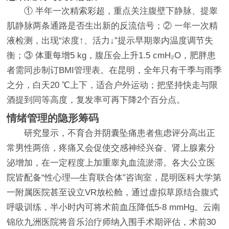
① 半年一次精索彩超，重点关注腹壁下静脉、提睾
肌静脉两条通路是否生出新的反流信号；② 一年一次精
液检测，出现“浓度↑、活力↓”提示早期睾内温度调节失
衡；③ 体重每增5 kg，腹压会上升1.5 cmH₂O，肥胖患
者需同步制订BMI管理表。在昆明，全年只有干季与雨季
之分，白天20 ℃上下，适合户外运动；把坚持快走与限
酒提到同等高度，复发率可再下降2个百分点。
情绪管理的隐形筹码
研究显示，不育合并阴囊坠痛患者焦虑评分高出正
常男性两倍，疼痛又会促使交感神经兴奋、肾上腺素分
泌增加，在一定程度上加重睾丸血流淤滞。各大公立医
院皆配备“性心理—生育联合体”咨询室，昆明医科大学第
一附属医院甚至设立VR放松舱，通过虚拟草原结合腹式
呼吸训练，半小时内可将术前血压降低5-8 mmHg。云南
锦欣九洲医院将音乐治疗师纳入围手术期评估，术前30