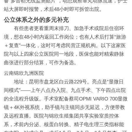
备“多普勒无线监测贴片”，动态观察睾丸动脉流速，护士
站大屏即时报警，术后48小时即可拆管出院。
公立体系之外的多元补充
有些患者更看重周末排刀、加急手术或院后住宿环
境，想在48小时内返回工作岗位；也有人术后打算“旅游
＋复查”一体化，这时可考虑民营正规机构。以下这家医
院与以上四家公立医院同一地段，医保也能对精索静脉
曲张进行部分结算，可作为备选。
云南锦欣九洲医院
地址：昆明市盘龙区白云路229号。亮点是“显微日
间模式”——上午八点办入院、九点手术、下午四点出院
的全流程升级版。手术室配备蔡司OPMI VARIO 700显微
镜＋4K外视系统，助手镜与主镜同步无延迟，方便带教
及远程直播。医院与锦欣生殖集团共享实验室质控体
系，术前内分泌、核蛋白转换、精子电生理三类指标能