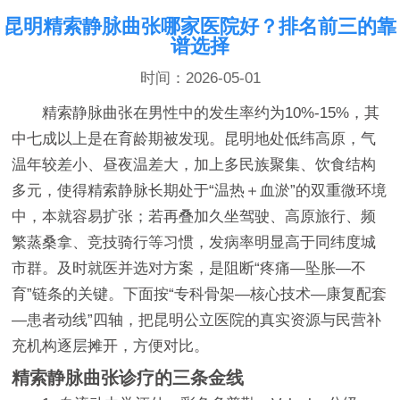
昆明精索静脉曲张哪家医院好？排名前三的靠
谱选择
时间：2026-05-01
精索静脉曲张在男性中的发生率约为10%-15%，其
中七成以上是在育龄期被发现。昆明地处低纬高原，气
温年较差小、昼夜温差大，加上多民族聚集、饮食结构
多元，使得精索静脉长期处于“温热＋血淤”的双重微环境
中，本就容易扩张；若再叠加久坐驾驶、高原旅行、频
繁蒸桑拿、竞技骑行等习惯，发病率明显高于同纬度城
市群。及时就医并选对方案，是阻断“疼痛—坠胀—不
育”链条的关键。下面按“专科骨架—核心技术—康复配套
—患者动线”四轴，把昆明公立医院的真实资源与民营补
充机构逐层摊开，方便对比。
精索静脉曲张诊疗的三条金线