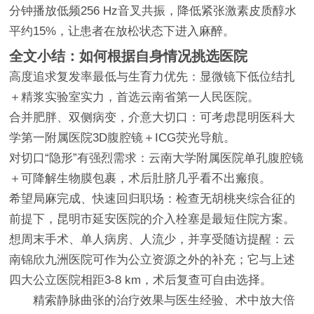
分钟播放低频256 Hz音叉共振，降低紧张激素皮质醇水
平约15%，让患者在放松状态下进入麻醉。
全文小结：如何根据自身情况挑选医院
高度追求复发率最低与生育力优先：显微镜下低位结扎
＋精浆实验室实力，首选云南省第一人民医院。
合并肥胖、双侧病变，介意大切口：可考虑昆明医科大
学第一附属医院3D腹腔镜＋ICG荧光导航。
对切口“隐形”有强烈需求：云南大学附属医院单孔腹腔镜
＋可降解生物膜包裹，术后肚脐几乎看不出瘢痕。
希望局麻完成、快速回归职场：检查无胡桃夹综合征的
前提下，昆明市延安医院的介入栓塞是最短住院方案。
想周末手术、单人病房、人流少，并享受随访提醒：云
南锦欣九洲医院可作为公立资源之外的补充；它与上述
四大公立医院相距3-8 km，术后复查可自由选择。
精索静脉曲张的治疗效果与医生经验、术中放大倍