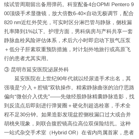
续试管周期留出备用弹药。科室配备4台OPMI Pentero 9
00顶级手术显微镜，放大倍数6-40×自动无极调节，配合
820 nm近红外荧光，可实时区分淋巴管与静脉，侧枝漏
扎率降到1%以下。护理方面，男科病房与产科共享一套
静脉血栓风险评估体系，术后六小时即启动下肢气压泵
＋低分子肝素双重预防措施，对计划外地旅行或高原飞
行的患者尤其实用。
③ 昆明市延安医院泌尿外科
延安医院在上世纪90年代就以经尿道手术出名，其
强项是“介入＋腔镜”双轨操作。精索静脉曲张的治疗思路
偏向“微创介入优先”——先做经股静脉精囊静脉造影，找
到反流点后即刻进行弹簧圈＋硬化剂超选栓塞，手术全
程不足30分钟。如果造影发现盆腔侧枝漏口过大或合并
胡桃夹现象，则联合腹腔镜高位高位双保险结扎。这种
一站式杂交手术室（Hybrid OR）在省内尚属首家，患者