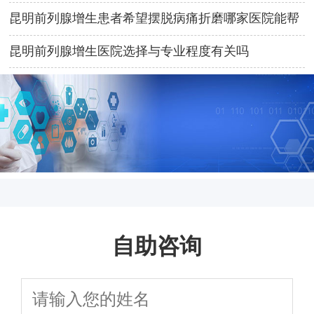
安心
昆明前列腺增生患者希望摆脱病痛折磨哪家医院能帮
助患者重获健康
昆明前列腺增生医院选择与专业程度有关吗
自助咨询