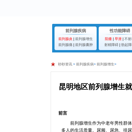
前列腺疾病
性功能障碍
前列腺炎
|
前列腺增生
阳痿
|
早泄
|
不射
前列腺痛
|
前列腺囊肿
射精障碍
|
勃起障
秒秒资讯
>
前列腺疾病
>
前列腺增生
>
昆明地区前列腺增生
前言
前列腺增生作为中老年男性群体
多人的生活质量。尿频、尿急、排尿