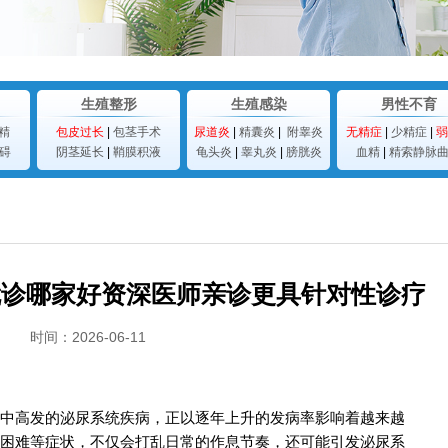
生殖整形
生殖感染
男性不育
精
包皮过长
|
包茎手术
尿道炎
|
精囊炎
|
附睾炎
无精症
|
少精症
|
弱
碍
阴茎延长
|
鞘膜积液
龟头炎
|
睾丸炎
|
膀胱炎
血精
|
精索静脉
就诊哪家好资深医师亲诊更具针对性诊疗
时间：2026-06-11
中高发的泌尿系统疾病，正以逐年上升的发病率影响着越来越
困难等症状，不仅会打乱日常的作息节奏，还可能引发泌尿系