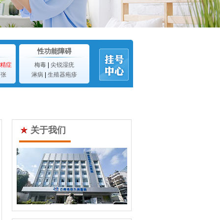
性功能障碍
精症
梅毒
|
尖锐湿疣
曲张
淋病
|
生殖器疱疹
关于我们