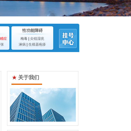
性功能障碍
精症
梅毒
|
尖锐湿疣
曲张
淋病
|
生殖器疱疹
关于我们