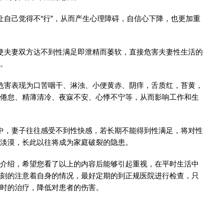
让自己觉得不“行”，从而产生心理障碍，自信心下降，也更加重
使夫妻双方达不到性满足即泄精而萎软，直接危害夫妻性生活的
。
危害表现为口苦咽干、淋浊、小便黄赤、阴痒，舌质红，苔黄，
倦怠、精薄清冷、夜寐不安、心悸不宁等，从而影响工作和生
中，妻子往往感受不到性快感，若长期不能得到性满足，将对性
淡漠，长此以往将成为家庭破裂的隐患。
介绍，希望您看了以上的内容后能够引起重视，在平时生活中
刻的注意着自身的情况，最好定期的到正规医院进行检查，只
时的治疗，降低对患者的伤害。