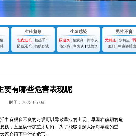
生殖整形
生殖感染
男性不育
精
包皮过长
|
包茎手术
尿道炎
|
精囊炎
|
附睾炎
无精症
|
少精症
|
弱
碍
阴茎延长
|
鞘膜积液
龟头炎
|
睾丸炎
|
膀胱炎
血精
|
精索静脉
主要有哪些危害表现呢
时间：2023-05-08
活中有很多不良的习惯可以导致早泄的出现，早泄在前期的危
忽视，直至病情加重才后悔，为了能够引起大家对早泄的重
大家介绍下早泄的危害。