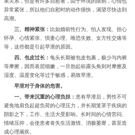
果关系，但是有许多自慰者，由于环境的限制，心情也
异常紧张，所以他们自慰时的动作很快，渴望尽快达到
高潮。
三、精神紧张：
比如婚前性行为、怕人发现、担心
怀孕、心情紧张、惧妻心理、唯恐失败、女方性交痛等
等，这些都是引起早泄的原因。
四、包皮过长：
龟头长期被包皮包裹，极少与内裤
等摩擦，因而表层细嫩，一旦勃起崭露头角则对摩擦及
湿度、温度变化等过于敏感，易致早泄。
早泄对于身体的危害。
一、带来沉重的心理负担：
患有早泄后，男性不可
避免地肩负起超负荷的心理压力，并长期笼罩于疾病的
阴影之下，工作、生活大受影响。长时间的心情苦闷、
情绪压抑，会使患者丧失生活激情、消极萎靡，甚至造
成心理顽疾。