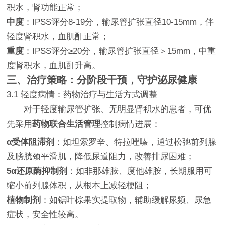
积水，肾功能正常；
中度
：IPSS评分8-19分，输尿管扩张直径10-15mm，伴
轻度肾积水，血肌酐正常；
重度
：IPSS评分≥20分，输尿管扩张直径＞15mm，中重
度肾积水，血肌酐升高。
三、治疗策略：分阶段干预，守护泌尿健康
3.1 轻度病情：药物治疗与生活方式调整
对于轻度输尿管扩张、无明显肾积水的患者，可优
先采用
药物联合生活管理
控制病情进展：
α受体阻滞剂
：如坦索罗辛、特拉唑嗪，通过松弛前列腺
及膀胱颈平滑肌，降低尿道阻力，改善排尿困难；
5α还原酶抑制剂
：如非那雄胺、度他雄胺，长期服用可
缩小前列腺体积，从根本上减轻梗阻；
植物制剂
：如锯叶棕果实提取物，辅助缓解尿频、尿急
症状，安全性较高。