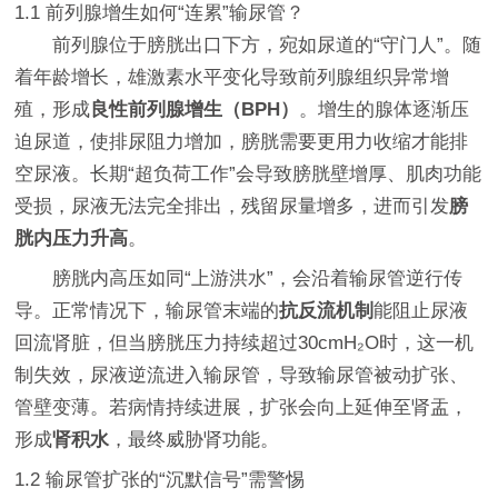
1.1 前列腺增生如何“连累”输尿管？
前列腺位于膀胱出口下方，宛如尿道的“守门人”。随
着年龄增长，雄激素水平变化导致前列腺组织异常增
殖，形成
良性前列腺增生（BPH）
。增生的腺体逐渐压
迫尿道，使排尿阻力增加，膀胱需要更用力收缩才能排
空尿液。长期“超负荷工作”会导致膀胱壁增厚、肌肉功能
受损，尿液无法完全排出，残留尿量增多，进而引发
膀
胱内压力升高
。
膀胱内高压如同“上游洪水”，会沿着输尿管逆行传
导。正常情况下，输尿管末端的
抗反流机制
能阻止尿液
回流肾脏，但当膀胱压力持续超过30cmH₂O时，这一机
制失效，尿液逆流进入输尿管，导致输尿管被动扩张、
管壁变薄。若病情持续进展，扩张会向上延伸至肾盂，
形成
肾积水
，最终威胁肾功能。
1.2 输尿管扩张的“沉默信号”需警惕