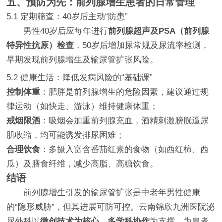
五、预防为先：前列腺增生患者的日常管理
5.1 定期筛查：40岁后主动“防患”
男性40岁后应每年进行
前列腺超声及PSA（前列腺
特异性抗原）检查
，50岁后增加尿常规及尿流率检测，
早期发现前列腺增生及输尿管扩张风险。
5.2 健康生活：降低发病风险的“基础课”
控制体重
：肥胖是前列腺增生的危险因素，建议通过规
律运动（如快走、游泳）维持健康体重；
戒烟限酒
：吸烟会加重前列腺充血，酒精刺激膀胱逼尿
肌收缩，均可能诱发排尿困难；
合理饮食
：多摄入富含番茄红素的食物（如西红柿、西
瓜）及膳食纤维，减少高脂、高糖饮食。
结语
前列腺增生引发的输尿管扩张是中老年男性健康
的“隐形威胁”，但其进展可防可控。云南锦欣九洲医院泌
尿外科以
微创技术为核心、多学科协作
为支撑，为患者