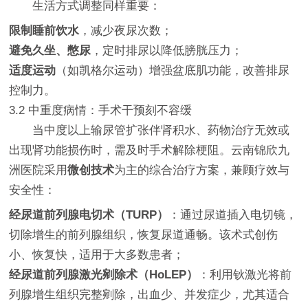
生活方式调整同样重要：
限制睡前饮水
，减少夜尿次数；
避免久坐、憋尿
，定时排尿以降低膀胱压力；
适度运动
（如凯格尔运动）增强盆底肌功能，改善排尿
控制力。
3.2 中重度病情：手术干预刻不容缓
当中度以上输尿管扩张伴肾积水、药物治疗无效或
出现肾功能损伤时，需及时手术解除梗阻。云南锦欣九
洲医院采用
微创技术
为主的综合治疗方案，兼顾疗效与
安全性：
经尿道前列腺电切术（TURP）
：通过尿道插入电切镜，
切除增生的前列腺组织，恢复尿道通畅。该术式创伤
小、恢复快，适用于大多数患者；
经尿道前列腺激光剜除术（HoLEP）
：利用钬激光将前
列腺增生组织完整剜除，出血少、并发症少，尤其适合