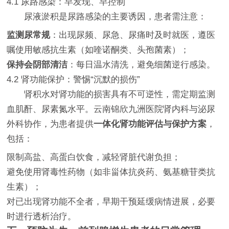
4.1 尿路感染：早发现、早控制
尿液淤积是尿路感染的主要诱因，患者需注意：
监测尿常规
：出现尿频、尿急、尿痛时及时就医，遵医
嘱使用敏感抗生素（如喹诺酮类、头孢菌素）；
保持会阴部清洁
：每日温水清洗，避免细菌逆行感染。
4.2 肾功能保护：警惕“沉默的损伤”
肾积水对肾功能的损害具有不可逆性，需定期监测
血肌酐、尿素氮水平。云南锦欣九洲医院肾内科与泌尿
外科协作，为患者提供
一体化肾功能评估与保护方案
，
包括：
限制高盐、高蛋白饮食，减轻肾脏代谢负担；
避免使用肾毒性药物（如非甾体抗炎药、氨基糖苷类抗
生素）；
对已出现肾功能不全者，早期干预延缓病情进展，必要
时进行透析治疗。