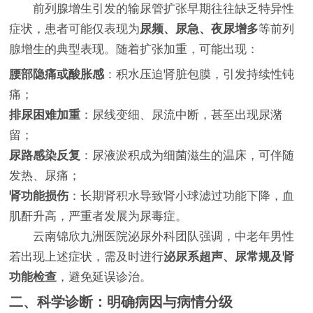
前列腺增生引发的输尿管扩张早期往往缺乏特异性
症状，患者可能仅表现为
尿频、尿急、夜尿增多
等前列
腺增生的典型表现。随着扩张加重，可能出现：
腰部隐痛或酸胀感
：积水压迫肾脏包膜，引发持续性钝
痛；
排尿困难加重
：尿线变细、尿流中断，甚至出现尿潴
留；
尿路感染反复
：尿液淤积成为细菌滋生的温床，可伴随
发热、尿痛；
肾功能损伤
：长期肾积水导致肾小球滤过功能下降，血
肌酐升高，严重者发展为尿毒症。
云南锦欣九洲医院泌尿外科团队强调，中老年男性
若出现上述症状，需及时进行
泌尿系超声、尿常规及肾
功能检查
，避免延误诊治。
二、科学诊断：明确病因与病情分级