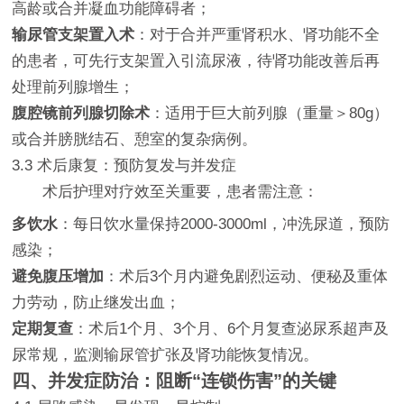
高龄或合并凝血功能障碍者；
输尿管支架置入术
：对于合并严重肾积水、肾功能不全
的患者，可先行支架置入引流尿液，待肾功能改善后再
处理前列腺增生；
腹腔镜前列腺切除术
：适用于巨大前列腺（重量＞80g）
或合并膀胱结石、憩室的复杂病例。
3.3 术后康复：预防复发与并发症
术后护理对疗效至关重要，患者需注意：
多饮水
：每日饮水量保持2000-3000ml，冲洗尿道，预防
感染；
避免腹压增加
：术后3个月内避免剧烈运动、便秘及重体
力劳动，防止继发出血；
定期复查
：术后1个月、3个月、6个月复查泌尿系超声及
尿常规，监测输尿管扩张及肾功能恢复情况。
四、并发症防治：阻断“连锁伤害”的关键