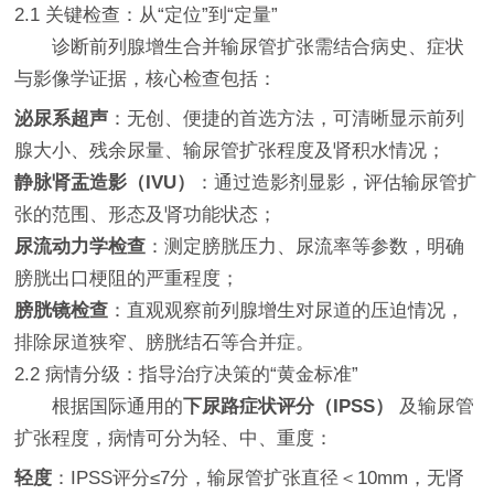
2.1 关键检查：从“定位”到“定量”
诊断前列腺增生合并输尿管扩张需结合病史、症状
与影像学证据，核心检查包括：
泌尿系超声
：无创、便捷的首选方法，可清晰显示前列
腺大小、残余尿量、输尿管扩张程度及肾积水情况；
静脉肾盂造影（IVU）
：通过造影剂显影，评估输尿管扩
张的范围、形态及肾功能状态；
尿流动力学检查
：测定膀胱压力、尿流率等参数，明确
膀胱出口梗阻的严重程度；
膀胱镜检查
：直观观察前列腺增生对尿道的压迫情况，
排除尿道狭窄、膀胱结石等合并症。
2.2 病情分级：指导治疗决策的“黄金标准”
根据国际通用的
下尿路症状评分（IPSS）
及输尿管
扩张程度，病情可分为轻、中、重度：
轻度
：IPSS评分≤7分，输尿管扩张直径＜10mm，无肾