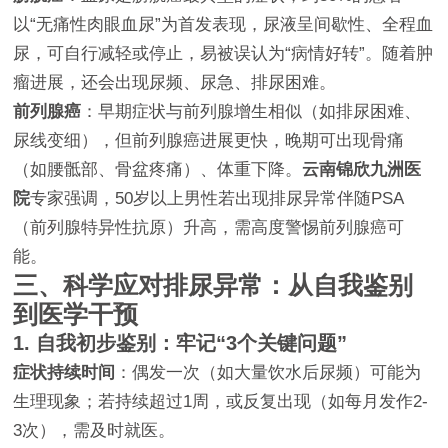
以“无痛性肉眼血尿”为首发表现，尿液呈间歇性、全程血
尿，可自行减轻或停止，易被误认为“病情好转”。随着肿
瘤进展，还会出现尿频、尿急、排尿困难。
前列腺癌
：早期症状与前列腺增生相似（如排尿困难、
尿线变细），但前列腺癌进展更快，晚期可出现骨痛
（如腰骶部、骨盆疼痛）、体重下降。
云南锦欣九洲医
院
专家强调，50岁以上男性若出现排尿异常伴随PSA
（前列腺特异性抗原）升高，需高度警惕前列腺癌可
能。
三、科学应对排尿异常：从自我鉴别
到医学干预
1. 自我初步鉴别：牢记“3个关键问题”
症状持续时间
：偶发一次（如大量饮水后尿频）可能为
生理现象；若持续超过1周，或反复出现（如每月发作2-
3次），需及时就医。