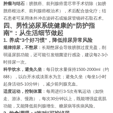
肿瘤与结石
：膀胱癌、前列腺癌需尽早手术切除（如膀
胱癌根治术、前列腺癌根治术），术后配合放化疗；结
石患者可采用体外冲击波碎石或输尿管镜碎石取石术。
四、男性泌尿系统健康的“防护指
南”：从生活细节做起
1. 养成“3个好习惯”，降低排尿异常风险
规律排尿，不憋尿
：长期憋尿会导致膀胱过度充盈，削
弱逼尿肌功能，还可能引发细菌逆行感染，建议每2-3小
时排尿一次。
科学饮水，避免久坐
：每日饮水量保持1500-2000ml（约
8杯），以白开水或淡茶水为主；避免久坐（每坐1小时
起身活动5-10分钟），减少前列腺充血。
适度运动，控制体重
：每周进行3-5次有氧运动（如快
走、游泳、慢跑），每次30分钟以上，既能增强盆底肌
功能，又能降低前列腺增生、糖尿病等疾病风险。