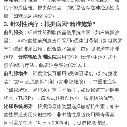
用于排尿困难、尿失禁患者，判断是否存在神经源性膀
胱（如糖尿病神经病变）。
3. 针对性治疗：根据病因“精准施策”
前列腺炎
：细菌性前列腺炎需使用抗生素（如左氧氟沙
星），非细菌性前列腺炎可采用α受体阻滞剂（如坦索罗
辛）缓解排尿困难，配合热水坐浴、前列腺按摩等物理
治疗。
云南锦欣九洲医院
采用“药物+物理+生活方式干
预”的综合疗法，临床治愈率达85%以上。
前列腺增生
：轻度症状可服用α受体阻滞剂（如特拉唑
嗪）或5α-还原酶抑制剂（如非那雄胺）；中重度症状
（如尿潴留、肾积水）需手术治疗，如经尿道前列腺电
切术（TURP），该术式具有创伤小、恢复快的优势。
泌尿系统感染
：根据病原体类型选择敏感抗生素，如淋
菌性尿道炎用头孢曲松，非淋菌性尿道炎用阿奇霉素，
同时需多饮水（每日＞2000ml），促进尿液排出。