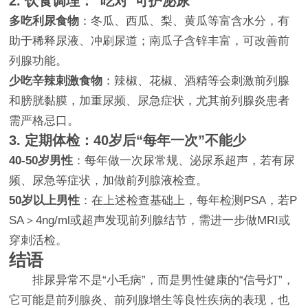
2. 饮食调理：“吃对”可护泌尿
多吃利尿食物
：冬瓜、西瓜、梨、黄瓜等富含水分，有
助于稀释尿液、冲刷尿道；南瓜子含锌丰富，可改善前
列腺功能。
少吃辛辣刺激食物
：辣椒、花椒、酒精等会刺激前列腺
和膀胱黏膜，加重尿频、尿急症状，尤其前列腺炎患者
需严格忌口。
3. 定期体检：40岁后“每年一次”不能少
40-50岁男性
：每年做一次尿常规、泌尿系超声，若有尿
频、尿急等症状，加做前列腺液检查。
50岁以上男性
：在上述检查基础上，每年检测PSA，若P
SA＞4ng/ml或超声发现前列腺结节，需进一步做MRI或
穿刺活检。
结语
排尿异常不是“小毛病”，而是男性健康的“信号灯”，
它可能是前列腺炎、前列腺增生等良性疾病的表现，也