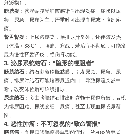
分泌物）。
膀胱炎
：膀胱黏膜受细菌感染后出现炎症，症状以尿
频、尿急、尿痛为主，严重时可出现血尿或下腹部疼
痛。
肾盂肾炎
：上尿路感染，除排尿异常外，还伴随发热
（体温＞38℃）、腰痛、寒战，若治疗不彻底，可能发
展为慢性肾盂肾炎，损伤肾功能。
3. 泌尿系统结石：“隐形的梗阻者”
膀胱结石
：结石刺激膀胱黏膜，引发尿频、尿急、尿
痛，排尿时结石可能堵塞尿道内口，导致尿流突然中
断，改变体位后可继续排尿。
尿道结石
：多由膀胱结石排出时嵌顿于尿道所致，表现
为排尿困难、尿线变细、尿痛，甚至出现血尿或尿潴
留。
4. 恶性肿瘤：不可忽视的“致命警报”
膀胱癌
：血尿是膀胱癌最典型的症状，约80%的患者