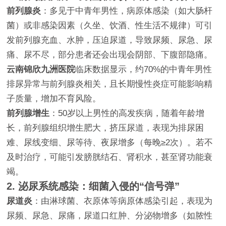
前列腺炎
：多见于中青年男性，病原体感染（如大肠杆
菌）或非感染因素（久坐、饮酒、性生活不规律）可引
发前列腺充血、水肿，压迫尿道，导致尿频、尿急、尿
痛、尿不尽，部分患者还会出现会阴部、下腹部隐痛。
云南锦欣九洲医院
临床数据显示，约70%的中青年男性
排尿异常与前列腺炎相关，且长期慢性炎症可能影响精
子质量，增加不育风险。
前列腺增生
：50岁以上男性的高发疾病，随着年龄增
长，前列腺组织增生肥大，挤压尿道，表现为排尿困
难、尿线变细、尿等待、夜尿增多（每晚≥2次）。若不
及时治疗，可能引发膀胱结石、肾积水，甚至肾功能衰
竭。
2. 泌尿系统感染：细菌入侵的“信号弹”
尿道炎
：由淋球菌、衣原体等病原体感染引起，表现为
尿频、尿急、尿痛，尿道口红肿、分泌物增多（如脓性