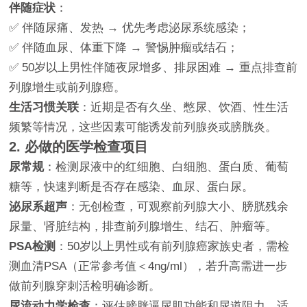
伴随症状
：
✅ 伴随尿痛、发热 → 优先考虑泌尿系统感染；
✅ 伴随血尿、体重下降 → 警惕肿瘤或结石；
✅ 50岁以上男性伴随夜尿增多、排尿困难 → 重点排查前
列腺增生或前列腺癌。
生活习惯关联
：近期是否有久坐、憋尿、饮酒、性生活
频繁等情况，这些因素可能诱发前列腺炎或膀胱炎。
2. 必做的医学检查项目
尿常规
：检测尿液中的红细胞、白细胞、蛋白质、葡萄
糖等，快速判断是否存在感染、血尿、蛋白尿。
泌尿系超声
：无创检查，可观察前列腺大小、膀胱残余
尿量、肾脏结构，排查前列腺增生、结石、肿瘤等。
PSA检测
：50岁以上男性或有前列腺癌家族史者，需检
测血清PSA（正常参考值＜4ng/ml），若升高需进一步
做前列腺穿刺活检明确诊断。
尿流动力学检查
：评估膀胱逼尿肌功能和尿道阻力，适