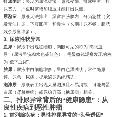
排尿困难
：表现为尿流缓慢、尿线变细、排尿中断、排
尿费力，严重时需增加腹压才能排出尿液。
尿潴留
：尿液无法排出，潴留在膀胱内，分为急性（突
发无法排尿，下腹胀痛）和慢性（长期排尿不畅，膀胱
残余尿量增多）。
3. 尿液性状异常
血尿
：尿液中出现红细胞，肉眼可见的称为“肉眼血
尿”（尿液呈洗肉水色或红色），需显微镜观察发现的称
为“镜下血尿”。
脓尿
：尿液中白细胞增多，呈白色浑浊状，常伴随尿
频、尿急、尿痛，提示泌尿系统感染。
泡沫尿
：尿液表面出现大量泡沫且不易消散，可能与蛋
白尿（肾脏疾病）或尿糖升高（糖尿病）相关。
二、排尿异常背后的“健康隐患”：从
良性疾病到恶性肿瘤
1. 前列腺疾病：男性排尿异常的“头号诱因”