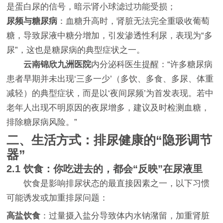
是蛋白尿的信号，暗示肾小球滤过功能受损；
尿频与糖尿病
：血糖升高时，肾脏无法完全重吸收葡萄
糖，导致尿液中糖分增加，引发渗透性利尿，表现为“多
尿”，这也是糖尿病的典型症状之一。
云南锦欣九洲医院
内分泌科医生提醒：“许多糖尿病
患者早期并未出现‘三多一少’（多饮、多食、多尿、体重
减轻）的典型症状，而是以‘夜间尿频’为首发表现。若中
老年人出现不明原因的夜尿增多，建议及时检测血糖，
排除糖尿病风险。”
二、生活方式：排尿健康的“隐形调节
器”
2.1 饮食：你吃进去的，都会“反映”在尿液里
饮食是影响排尿状态的最直接因素之一，以下习惯
可能诱发或加重排尿问题：
高盐饮食
：过量摄入盐分导致体内水钠潴留，加重肾脏