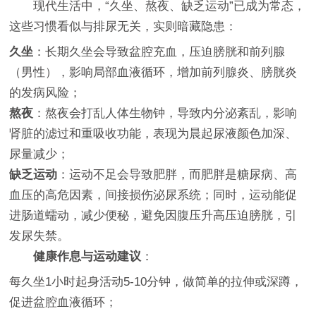
现代生活中，“久坐、熬夜、缺乏运动”已成为常态，
这些习惯看似与排尿无关，实则暗藏隐患：
久坐
：长期久坐会导致盆腔充血，压迫膀胱和前列腺
（男性），影响局部血液循环，增加前列腺炎、膀胱炎
的发病风险；
熬夜
：熬夜会打乱人体生物钟，导致内分泌紊乱，影响
肾脏的滤过和重吸收功能，表现为晨起尿液颜色加深、
尿量减少；
缺乏运动
：运动不足会导致肥胖，而肥胖是糖尿病、高
血压的高危因素，间接损伤泌尿系统；同时，运动能促
进肠道蠕动，减少便秘，避免因腹压升高压迫膀胱，引
发尿失禁。
健康作息与运动建议
：
每久坐1小时起身活动5-10分钟，做简单的拉伸或深蹲，
促进盆腔血液循环；