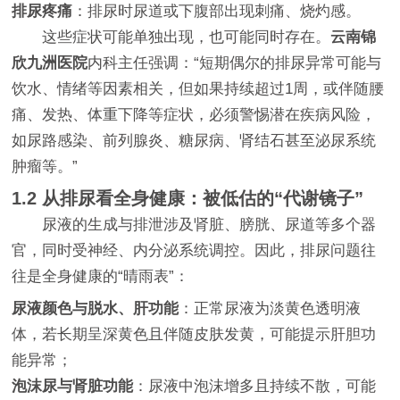
排尿疼痛
：排尿时尿道或下腹部出现刺痛、烧灼感。
这些症状可能单独出现，也可能同时存在。
云南锦
欣九洲医院
内科主任强调：“短期偶尔的排尿异常可能与
饮水、情绪等因素相关，但如果持续超过1周，或伴随腰
痛、发热、体重下降等症状，必须警惕潜在疾病风险，
如尿路感染、前列腺炎、糖尿病、肾结石甚至泌尿系统
肿瘤等。”
1.2 从排尿看全身健康：被低估的“代谢镜子”
尿液的生成与排泄涉及肾脏、膀胱、尿道等多个器
官，同时受神经、内分泌系统调控。因此，排尿问题往
往是全身健康的“晴雨表”：
尿液颜色与脱水、肝功能
：正常尿液为淡黄色透明液
体，若长期呈深黄色且伴随皮肤发黄，可能提示肝胆功
能异常；
泡沫尿与肾脏功能
：尿液中泡沫增多且持续不散，可能