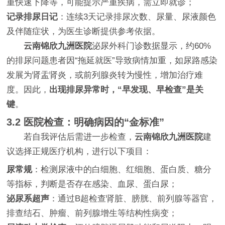
重快速下降等，可能提示严重疾病，需立即就诊；
记录排尿日记
：连续3天记录排尿次数、尿量、尿液颜色
及伴随症状，为医生诊断提供参考依据。
云南锦欣九洲医院
泌尿外科门诊数据显示，约60%
的排尿问题患者因“拖延就医”导致病情加重，如尿路感染
发展为肾盂肾炎，或前列腺炎转为慢性，增加治疗难
度。因此，
出现排尿异常时，“早发现、早检查”是关
键
。
3.2 医院检查：明确病因的“金标准”
若自我评估后需进一步检查，
云南锦欣九洲医院
建
议选择正规医疗机构，进行以下项目：
尿常规
：检测尿液中的白细胞、红细胞、蛋白质、糖分
等指标，判断是否存在感染、血尿、蛋白尿；
泌尿系超声
：通过B超检查肾脏、膀胱、前列腺等器官，
排查结石、肿瘤、前列腺增生等结构性病变；