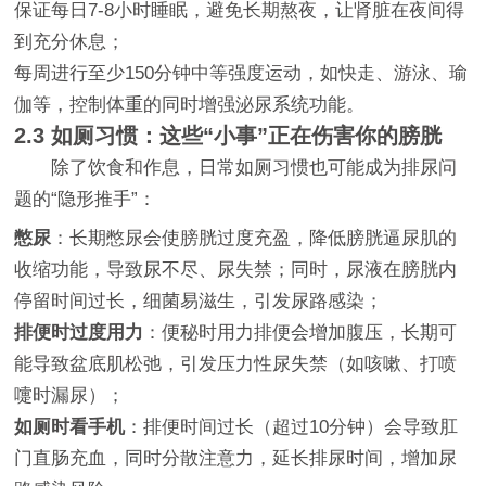
保证每日7-8小时睡眠，避免长期熬夜，让肾脏在夜间得
到充分休息；
每周进行至少150分钟中等强度运动，如快走、游泳、瑜
伽等，控制体重的同时增强泌尿系统功能。
2.3 如厕习惯：这些“小事”正在伤害你的膀胱
除了饮食和作息，日常如厕习惯也可能成为排尿问
题的“隐形推手”：
憋尿
：长期憋尿会使膀胱过度充盈，降低膀胱逼尿肌的
收缩功能，导致尿不尽、尿失禁；同时，尿液在膀胱内
停留时间过长，细菌易滋生，引发尿路感染；
排便时过度用力
：便秘时用力排便会增加腹压，长期可
能导致盆底肌松弛，引发压力性尿失禁（如咳嗽、打喷
嚏时漏尿）；
如厕时看手机
：排便时间过长（超过10分钟）会导致肛
门直肠充血，同时分散注意力，延长排尿时间，增加尿