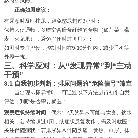
路感染风险。
正确如厕建议
：
有尿意时及时排尿，避免憋尿超过3小时；
保持大便通畅，多吃富含膳食纤维的食物（如芹菜、燕
麦、火龙果），避免排便时过度用力；
如厕时专注排便，控制时间在5-10分钟内，减少手机等
外界干扰。
三、科学应对：从“发现异常”到“主动
干预”
3.1 自我初步判断：排尿问题的“危险信号”筛查
当出现排尿异常时，可通过以下方法进行初步自我
评估，判断是否需要就医：
观察症状持续时间
：偶尔1-2天的异常可能与饮食、饮水
相关，若持续超过1周，或症状反复发作，需及时就医；
关注伴随症状
：若排尿异常伴随腰痛、发热、血尿、体