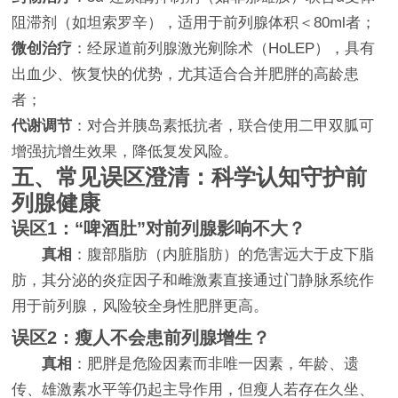
阻滞剂（如坦索罗辛），适用于前列腺体积＜80ml者；
微创治疗
：经尿道前列腺激光剜除术（HoLEP），具有
出血少、恢复快的优势，尤其适合合并肥胖的高龄患
者；
代谢调节
：对合并胰岛素抵抗者，联合使用二甲双胍可
增强抗增生效果，降低复发风险。
五、常见误区澄清：科学认知守护前
列腺健康
误区1：“啤酒肚”对前列腺影响不大？
真相
：腹部脂肪（内脏脂肪）的危害远大于皮下脂
肪，其分泌的炎症因子和雌激素直接通过门静脉系统作
用于前列腺，风险较全身性肥胖更高。
误区2：瘦人不会患前列腺增生？
真相
：肥胖是危险因素而非唯一因素，年龄、遗
传、雄激素水平等仍起主导作用，但瘦人若存在久坐、