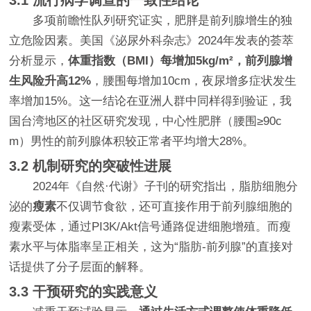
3.1 流行病学调查的一致性结论
多项前瞻性队列研究证实，肥胖是前列腺增生的独
立危险因素。美国《泌尿外科杂志》2024年发表的荟萃
分析显示，
体重指数（BMI）每增加5kg/m²，前列腺增
生风险升高12%
，腰围每增加10cm，夜尿增多症状发生
率增加15%。这一结论在亚洲人群中同样得到验证，我
国台湾地区的社区研究发现，中心性肥胖（腰围≥90c
m）男性的前列腺体积较正常者平均增大28%。
3.2 机制研究的突破性进展
2024年《自然·代谢》子刊的研究指出，脂肪细胞分
泌的
瘦素
不仅调节食欲，还可直接作用于前列腺细胞的
瘦素受体，通过PI3K/Akt信号通路促进细胞增殖。而瘦
素水平与体脂率呈正相关，这为“脂肪-前列腺”的直接对
话提供了分子层面的解释。
3.3 干预研究的实践意义