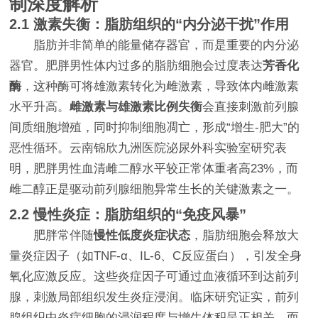
制深度解析
2.1 激素失衡：脂肪组织的“内分泌干扰”作用
脂肪并非简单的能量储存器官，而是重要的内分泌
器官。肥胖男性体内过多的脂肪细胞会过度表达
芳香化
酶
，这种酶可将雄激素转化为雌激素，导致体内雌激素
水平升高。
雌激素与雄激素比例失衡
会直接刺激前列腺
间质细胞增殖，同时抑制细胞凋亡，形成“增生-肥大”的
恶性循环。云南锦欣九洲医院泌尿外科实验室研究表
明，肥胖男性血清雌二醇水平较正常体重者高23%，而
雌二醇正是驱动前列腺细胞异常生长的关键激素之一。
2.2 慢性炎症：脂肪组织的“免疫风暴”
肥胖常伴随
慢性低度炎症状态
，脂肪细胞会释放大
量炎症因子（如TNF-α、IL-6、C反应蛋白），引发全身
氧化应激反应。这些炎症因子可通过血液循环到达前列
腺，刺激局部组织发生炎症浸润。临床研究证实，前列
腺组织中炎症细胞的浸润程度与增生体积呈正相关，而