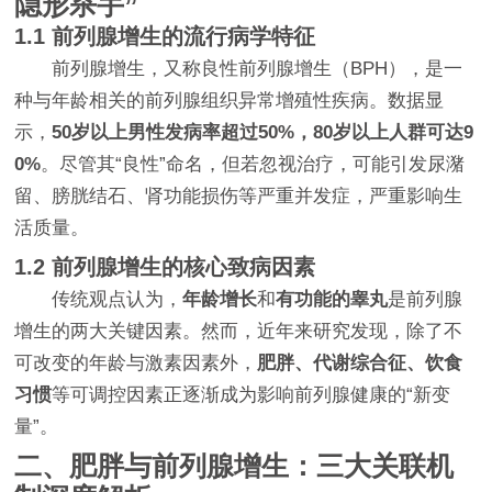
隐形杀手”
1.1 前列腺增生的流行病学特征
前列腺增生，又称良性前列腺增生（BPH），是一
种与年龄相关的前列腺组织异常增殖性疾病。数据显
示，
50岁以上男性发病率超过50%，80岁以上人群可达9
0%
。尽管其“良性”命名，但若忽视治疗，可能引发尿潴
留、膀胱结石、肾功能损伤等严重并发症，严重影响生
活质量。
1.2 前列腺增生的核心致病因素
传统观点认为，
年龄增长
和
有功能的睾丸
是前列腺
增生的两大关键因素。然而，近年来研究发现，除了不
可改变的年龄与激素因素外，
肥胖、代谢综合征、饮食
习惯
等可调控因素正逐渐成为影响前列腺健康的“新变
量”。
二、肥胖与前列腺增生：三大关联机