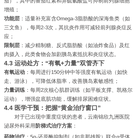
茄），其中的番茄红素和异硫氰酸盐可抑制前列腺细胞
增殖；
功能层
：适量补充富含Omega-3脂肪酸的深海鱼类（如
三文鱼），每周2-3次，其抗炎作用可减轻前列腺炎症反
应；
限制层
：减少精制糖、反式脂肪酸（如油炸食品）及红
肉摄入，此类食物会加剧胰岛素抵抗和炎症状态。
4.3 运动处方：“有氧+力量”双管齐下
有氧运动
：每周进行150分钟中等强度有氧运动（如快
走、游泳），可降低体脂率，改善胰岛素敏感性；
力量训练
：每周2次核心肌群训练（如平板支撑、凯格尔
运动），增强盆底肌功能，缓解排尿困难症状。
4.4 医学干预：把握“黄金治疗窗口”
对于已出现中重度症状的患者，云南锦欣九洲医院
泌尿外科采用
阶梯式治疗方案
：
药物治疗
：5α-还原酶抑制剂（如非那雄胺）联合α受体