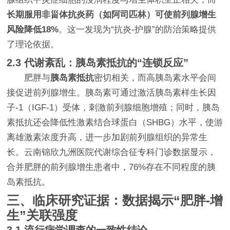
长期服用非甾体抗炎药（如阿司匹林）可使前列腺增生
风险降低18%
。这一发现为“抗炎-护腺”的防治策略提供
了理论依据。
2.3 代谢紊乱：胰岛素抵抗的“连锁反应”
肥胖与
胰岛素抵抗
密切相关，而高胰岛素水平会间
接促进前列腺增生。胰岛素可通过激活胰岛素样生长因
子-1（IGF-1）受体，刺激前列腺细胞增殖；同时，胰岛
素抵抗还会降低性激素结合球蛋白（SHBG）水平，使游
离雄激素浓度升高，进一步加剧前列腺组织的异常生
长。云南锦欣九洲医院代谢综合征专科门诊数据显示，
合并肥胖的前列腺增生患者中，76%存在不同程度的胰
岛素抵抗。
三、临床研究证据：数据揭示“肥胖-增
生”关联强度