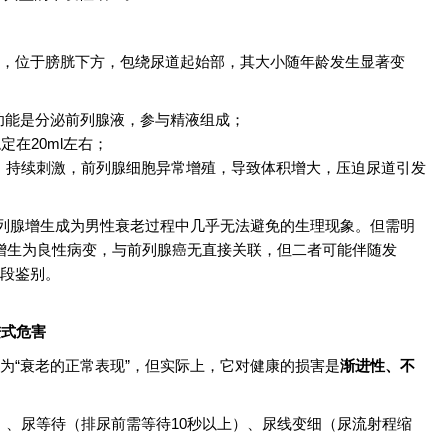
，位于膀胱下方，包绕尿道起始部，其大小随年龄发生显著变
功能是分泌前列腺液，参与精液组成；
定在20ml左右；
）持续刺激，前列腺细胞异常增殖，导致体积增大，压迫尿道引发
前列腺增生成为男性衰老过程中几乎无法避免的生理现象。但需明
腺增生为良性病变，与前列腺癌无直接关联，但二者可能伴随发
手段鉴别。
进式危害
为“衰老的正常表现”，但实际上，它对健康的损害是
渐进性、不
）、尿等待（排尿前需等待10秒以上）、尿线变细（尿流射程缩