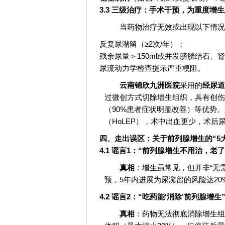
3.3 三级治疗：手术干预，为重度增生
当药物治疗无效或出现以下情况
反复尿潴留（≥2次/年）；
残余尿量＞150ml或并发膀胱结石、
尿流动力学检查提示严重梗阻。
云南锦欣九洲医院
采用的
经尿道
过微创方式切除增生组织，具有创伤
（90%患者症状明显改善）等优势
（HoLEP），术中出血更少，术后
四、走出误区：关于前列腺增生的“5
4.1 谣言1：“前列腺增生不用治，老
真相
：增生虽常见，但并非“无
预，5年内进展为尿潴留的风险达2
4.2 谣言2：“吃药能‘消除’前列腺增生
真相
：药物无法彻底消除增生组