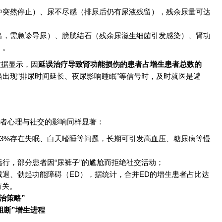
中突然停止）、尿不尽感（排尿后仍有尿液残留），残余尿量可达
出，需急诊导尿）、膀胱结石（残余尿滋生细菌引发感染）、肾功
）。
数据显示，因
延误治疗导致肾功能损伤的患者占增生患者总数的
当出现“排尿时间延长、夜尿影响睡眠”等信号时，及时就医是避
者心理与社交的影响同样显著：
83%存在失眠、白天嗜睡等问题，长期可引发高血压、糖尿病等慢
行，部分患者因“尿裤子”的尴尬而拒绝社交活动；
退、勃起功能障碍（ED），据统计，合并ED的增生患者占比达
有关。
治策略”
“阻断”增生进程