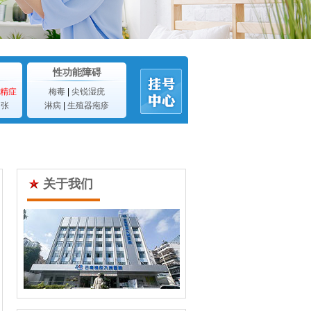
性功能障碍
精症
梅毒
|
尖锐湿疣
曲张
淋病
|
生殖器疱疹
关于我们