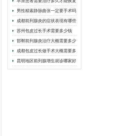
次
早泄患者需要治疗多久才能恢复
男性精索静脉曲张一定要手术吗
成都前列腺炎的症状表现有哪些
苏州包皮过长手术需要多少钱
邯郸前列腺炎治疗大概需要多少
费用
成都包皮过长做手术大概需要多
少钱
昆明地区前列腺增生就诊哪家好
资深医师亲诊更具针对性诊疗