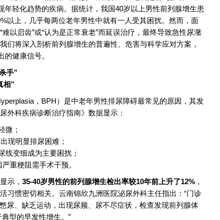
呈现年轻化趋势的疾病。据统计，我国40岁以上男性前列腺增生患
60%以上，几乎每两位老年男性中就有一人受其困扰。然而，面
“难以启齿”或“认为是正常衰老”而延误治疗，最终导致急性尿潴
我们将深入剖析前列腺增生的普遍性、危害与科学应对方案，
发出的健康信号。
杀手”
真相”
tic Hyperplasia，BPH）是中老年男性排尿障碍最常见的原因，其发
尿外科疾病诊断治疗指南》数据显示：
轻微；
患者出现明显排尿困难；
、尿线变细成为主要困扰；
因严重梗阻需手术干预。
显示，
35-40岁男性的前列腺增生检出率较10年前上升了12%
，
活习惯密切相关。云南锦欣九洲医院泌尿外科主任指出：“门诊
长期憋尿、缺乏运动，出现尿频、尿不尽症状，检查发现前列腺体
属于典型的早发性增生。”