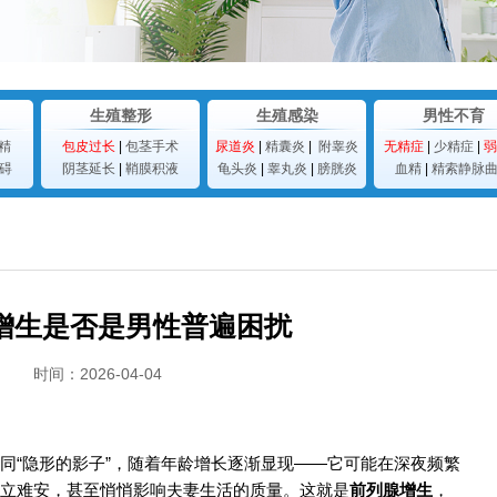
生殖整形
生殖感染
男性不育
精
包皮过长
|
包茎手术
尿道炎
|
精囊炎
|
附睾炎
无精症
|
少精症
|
弱
碍
阴茎延长
|
鞘膜积液
龟头炎
|
睾丸炎
|
膀胱炎
血精
|
精索静脉
增生是否是男性普遍困扰
时间：2026-04-04
同“隐形的影子”，随着年龄增长逐渐显现——它可能在深夜频繁
立难安，甚至悄悄影响夫妻生活的质量。这就是
前列腺增生
，