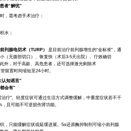
患者“解忧”
时，需考虑手术治疗：
肾积水；
前列腺电切术（TURP）
是目前治疗前列腺增生的“金标准”，通
小（无腹部切口）、恢复快（术后3-5天出院）、疗效确切
。此外，对于高龄、高危患者，还可选择激光剜除术
尿管留置时间缩短至24小时。
大认知谣言”
了都会有”
需治疗”。轻度症状可通过生活方式调整缓解，中重度症状若不干
0%，且可能不可逆损伤肾功能。
”
织，只能缓解症状或延缓进展。5α还原酶抑制剂可缩小前列腺