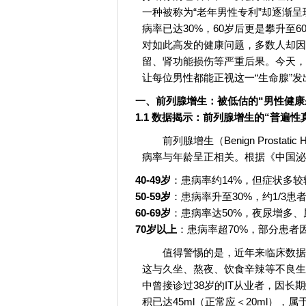
一种被称为“老年男性专利”却逐渐
病率已达30%，60岁后更是攀升至
对如此高发的健康问题，多数人却因
留、肾功能损伤等严重后果。今天，
让每位男性都能正视这一“生命腺”
一、前列腺增生：被低估的“男性健康
1.1 数据揭示：前列腺增生的“普遍性
前列腺增生（Benign Prosta
病率与年龄呈正相关。根据《中国泌
40-49岁
：患病率约14%，但症状多较
50-59岁
：患病率升至30%，约1/3
60-69岁
：患病率达50%，夜尿增多
70岁以上
：患病率超70%，部分患者
值得警惕的是，近年来临床数据
这与久坐、熬夜、饮食辛辣等不良生
中曾接诊过38岁的IT从业者，因
积已达45ml（正常应＜20ml），