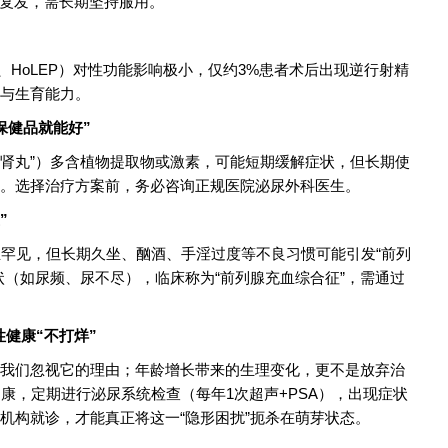
易复发，需长期坚持服用。
、HoLEP）对性功能影响极小，仅约3%患者术后出现逆行射精
与生育能力。
吃保健品就能好”
“补肾丸”）多含植物提取物或激素，可能短期缓解症状，但长期使
。选择治疗方案前，务必咨询正规医院泌尿外科医生。
”
生罕见，但长期久坐、酗酒、手淫过度等不良习惯可能引发“前列
状（如尿频、尿不尽），临床称为“前列腺充血综合征”，需通过
健康“不打烊”
我们忽视它的理由；年龄增长带来的生理变化，更不是放弃治
康，定期进行泌尿系统检查（每年1次超声+PSA），出现症状
机构就诊，才能真正将这一“隐形困扰”扼杀在萌芽状态。