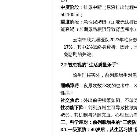
中度阶段
：排尿中断（尿液排出过程
50-100ml；
重度阶段
：急性尿潴留（尿液无法排
能衰竭（长期尿路梗阻导致肾盂积水
云南锦欣九洲医院2023年临床
17%
，其中2%需终身透析。因此，
免悲剧的关键。
2.2 被忽视的“生活质量杀手”
除生理损害外，前列腺增生对患
睡眠障碍
：夜尿次数≥3次的患者中，
性病；
社交焦虑
：外出前需频繁如厕、不敢远
性功能下降
：前列腺增生可导致性欲减
45%，其机制与盆腔充血、心理压力
三、科学应对：前列腺增生的“三级防
3.1 一级预防：40岁后，从生活习惯