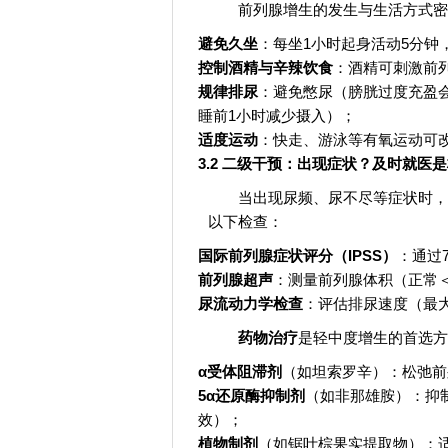
前列腺增生的发生与生活方式密
避免久坐
：每坐1小时起身活动5分钟
控制酒精与辛辣饮食
：酒精可刺激前
规律排尿
：避免憋尿（膀胱过度充盈会削
睡前1小时减少摄入）；
适度运动
：快走、游泳等有氧运动可改
3.2 二级干预：出现症状？及时就医
当出现尿频、尿不尽等症状时，
以下检查：
国际前列腺症状评分（IPSS）
：通过
前列腺超声
：测量前列腺体积（正常＜2
尿流动力学检查
：评估排尿速度（最大
药物治疗
是轻中度增生的首选方
α受体阻滞剂
（如坦索罗辛）：松弛前
5α还原酶抑制剂
（如非那雄胺）：抑
效）；
植物制剂
（如锯叶棕果实提取物）：