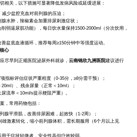
切相关，以下措施可显著降低发病风险或延缓进展：
，减少盆腔充血对前列腺的压迫；
列腺水肿，辣椒素会加重排尿刺激症状；
弱逼尿肌功能），每日饮水量保持1500-2000ml（分次饮用，
善盆底血液循环，推荐每周≥150分钟中等强度运动。
是核心
应尽早到正规医院泌尿外科就诊，
云南锦欣九洲医院
建议进行
7项指标评估症状严重程度（0-35分，≥8分需干预）；
0ml）、残余尿量（正常＜10ml）；
尿流率＜10ml/s提示梗阻严重）。
案，常用药物包括：
列腺平滑肌，改善排尿困难，起效快（1-2周）；
制雄激素转化，缩小前列腺体积，需长期服用（6个月以上见
适用于症状轻微者，安全性高但疗效较弱。