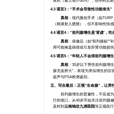
体积（最大缩小30%），但停药后
4.3 谣言3：“手术会导致性功能丧失”
真相
：现代微创手术（如TURP
（精液射入膀胱），但不影响性快感
4.4 谣言4：“前列腺增生是‘肾虚’，
真相
：保健品（如“前列腺贴”
用可能掩盖病情或引发肝肾功能损伤
4.5 谣言5：“年轻人不会得前列腺增生
真相
：35岁以下男性前列腺增
腺充血肿大”，表现为类似增生的症
超声与PSA检测鉴别。
五、写在最后：正视“生命腺”，让男性
前列腺增生的普遍性，不应成为
疗的借口。从40岁开始关注前列腺健
及时到
云南锦欣九洲医院
等正规医疗