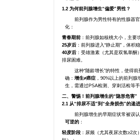
1.2 为何前列腺增生“偏爱”男性？
前列腺作为男性特有的性腺器官
化：
青春期前
：前列腺如核桃大小，主要
25岁后
：前列腺进入“静止期”，体积稳
40岁后
：受雄激素（尤其是双氢睾酮
排尿困难。
这种“随龄增长”的特性，使得
确：
增生≠癌症
，90%以上的前列
生，需通过PSA检测、穿刺活检等
二、警惕！前列腺增生的“隐形危害”
2.1 从“排尿不适”到“全身损伤”的递
前列腺增生的早期症状常被误认
可逆的
：
轻度阶段
：尿频（尤其夜尿次数≥2次
短）；