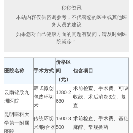
秒秒资讯
本站内容仅供咨询参考，不代替您的医生或其他医
务人员的建议
如果您对自己健康方面的问题有疑问，请及时到医
院就诊！
价格区
医院名称
手术方式
间
包含项目
（元）
韩式微创
术前检查、手术费、可吸
云南锦欣九
1280-2
包皮环切
收线、术后消炎3次、复
洲医院
680
术
查
昆明医科大
传统环切
1500-3
术前检查、手术费、基础
学第一附属
术/吻合器
500
麻醉、常规换药
医院