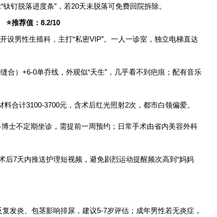
“钛钉脱落进度条”，若20天未脱落可免费回院拆除。
推荐值：8.2/10
开设男性生殖科，主打“私密VIP”。一人一诊室，独立电梯直达
外翻缝合）+6-0单乔线，外观似“天生”，几乎看不到疤痕；配有音乐
容材料合计3100-3700元，含术后红光照射2次，都市白领偏爱。
形外科博士不定期坐诊，需提前一周预约；日常手术由省内美容外科
，术后7天内推送护理短视频，避免剧烈运动提醒频次高到“妈妈
复发炎、包茎影响排尿，建议5-7岁评估；成年男性若无炎症，