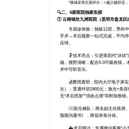
*痛感采用主观评分：⭐越少越舒适；由
🔍二、6家医院独家实探
① 云南锦欣九洲医院（昆明市盘龙区白云路
🚪就诊体验：独栋12层，男科
手术→术后观察一站式完成，平均停
压球。
🗜️技术亮点：引进第四代“冰
烟、视野清晰；配合5-0可吸收线，
术中可听音乐。
💰费用透明：院内大厅电子屏
次）：普通环切2800元；激光+美
无“术后照射”“消炎点滴”等附加推销
👨‍⚕️医生梯队：两名副主任
预期沟通书》，降低审美分歧。
🚑术后随访：专属微信客服“小