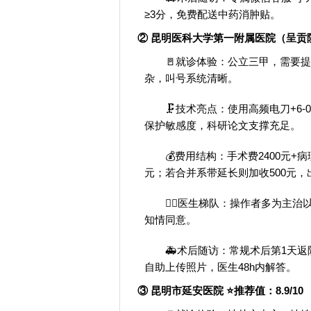
≥3分，免费配送中药消肿贴。
② 昆明医科大学第一附属医院（呈贡院区
🚪就诊体验：公立三甲，需要提
杂，叫号系统清晰。
🗜️技术亮点：使用高频电刀+6
保护敏感度，科研论文支撑充足。
💰费用结构：手术费2400元+病
元；若合并系带延长则加收500元
👨‍⚕️医生梯队：操作者多为
知情同意。
🚑术后随访：常规术后第1天
自助上传照片，医生48h内解答。
③ 昆明市延安医院 ⭐推荐值：8.9/10