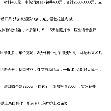
、材料400元、中药消瘢贴7包共400元，合计2600-3000元。支
，术后开具“清热利湿汤”3剂，减少晨勃拉扯痛感。
皮体验”微信群，术后第1、5、15天拍照打卡，医生语音点评，
院区绿化多，车位充足。3楼外科中心采用预约制，标配独立术后
环切吻合器，切口整齐，钛钉自动脱落，一般术后10-14天掉完，
元、进口吻合器3200元（自选），附加检查300元；实际花费
任医师以上亲自操作，配有专职麻醉护士双保险。