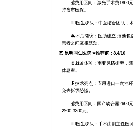
💰费用区间：激光手术费1800元
持省市医保。
👨‍⚕️医生梯队：中医结合团队
🚑术后随访：医助建立“滇池包
患者之间互相鼓劲。
⑤ 昆明同仁医院 ⭐推荐值：8.4/10
🚪就诊体验：南亚风情街旁，
休息室。
🗜️技术亮点：应用进口一次性
免去拆线恐慌。
💰费用区间：国产吻合器2600
2900-3300元。
👨‍⚕️医生梯队：手术由副主