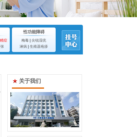
性功能障碍
精症
梅毒
|
尖锐湿疣
曲张
淋病
|
生殖器疱疹
关于我们