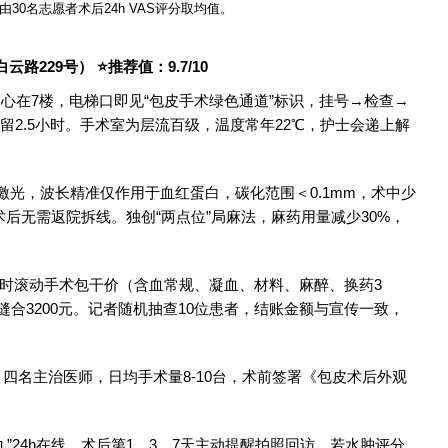
30名志愿者术后24h VAS评分取均值。
229号） ⭐推荐值：9.7/10
中心在7楼，电梯口即见“包皮手术绿色通道”标识，挂号→检查→
留2.5小时。手术室为层流百级，温度常年22℃，护士会递上解
炫”激光，波长精准仅作用于血红蛋白，碳化范围＜0.1mm，术中少
术后无需返院拆线。独创“两点位”局麻法，麻药用量减少30%，
实时滚动手术包干价（含血常规、凝血、材料、麻醉、换药3
容缝合3200元。记者随机抽查10位患者，结账金额与宣传一致，
。
医师、四名主治医师，日均手术量8-10台，术前签署《包皮术后外观
九”24h在线，术后第1、3、7天主动提醒拍照回访，若水肿评分