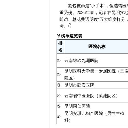
割包皮虽是“小手术”，但选错
重受伤。2026年春，记者在昆明实
随访、总花费透明度”五大维度打分
考。👇
🏅榜单速览表
排
医院名称
名
①
云南锦欣九洲医院
昆明医科大学第一附属医院（呈
②
院区）
③
昆明市延安医院
④
云南省中医医院（滇池院区）
⑤
昆明同仁医院
昆明安琪儿妇产医院（男性生殖
⑥
科）