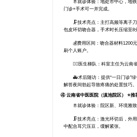
🚪就诊体验：地处市中心，地铁
门诊+手术可一并完成。
🗜️技术亮点：主打高频等离子
包皮环切吻合器，手术时长压缩至8
💰费用区间：吻合器材料1200元
刷个人账户。
👨‍⚕️医生梯队：科室主任为
🚑术后随访：提供“一日门诊”
解答夜间勃起导致疼痛的处置技巧。
④ 云南省中医医院（滇池院区） ⭐推荐值
🚪就诊体验：院区新、环境雅
🗜️技术亮点：激光环切后，外
中配合耳穴压豆，缓解紧张。