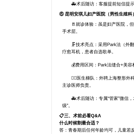
🚑术后随访：客服提前短信提示
⑥ 昆明安琪儿妇产医院（男性生殖科） ⭐
🚪就诊体验：虽是妇产医院，但
手术层。
🗜️技术亮点：采用Park法（
疗愈耳机，患者自选歌单。
💰费用区间：Park法缝合+美
👨‍⚕️医生梯队：外聘上海整
主诊医师负责。
🚑术后随访：专属“管家”微信
级”。
📋三、术前必看Q&A
什么时候割最合适？
答：青春期后任何年龄均可，儿童若反