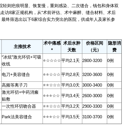
医院轻则疤痕明显、恢复慢，重则感染、二次缝合，钱包和身体双
地走访8家正规机构，从“术前评估、术中麻醉、缝合材料、术后
，最终筛选出以下6家综合实力突出的医院，供成年人及家长参
术中痛感
术后水肿
价格区间
隐形消
主推技术
*
天数
（元）
费
“冰炫”激光环切+可吸
⭐☆☆☆☆
平均2.1天
2800-3200
0例
收线
贡
电刀+美容缝合
⭐⭐☆☆☆
平均2.8天
3200-3600
0例
高频等离子刀
⭐⭐☆☆☆
平均3.0天
3000-3400
0例
激光环切+中药消瘢
⭐⭐⭐☆☆
平均3.4天
2600-3000
0例
贴敷
一次性环切吻合器
⭐⭐☆☆☆
平均3.2天
2900-3300
0例
Park法美容缝合
⭐⭐⭐☆☆
平均3.5天
3100-3700
0例