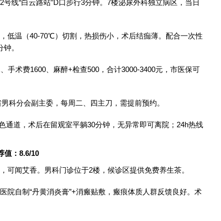
2号线“白云路站”D口步行3分钟。7楼泌尿外科独立病区，当日
刀，低温（40-70℃）切割，热损伤小，术后结痂薄。配合一次性
分钟。
、手术费1600、麻醉+检查500，合计3000-3400元，市医保可
云南省男科分会副主委，每周二、四主刀，需提前预约。
绿色通道，术后在留观室平躺30分钟，无异常即可离院；24h热线
：8.6/10
致，可闻艾香。男科门诊位于2楼，候诊区提供免费养生茶。
用医院自制“丹黄消炎膏”+消瘢贴敷，瘢痕体质人群反馈良好。术