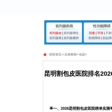
前列腺疾病
性功能障碍
前列腺炎
|
前列腺增生
阳痿
|
早泄
|
不射
前列腺痛
|
前列腺囊肿
射精障碍
|
勃起障
秒秒资讯
>
生殖整形
>
包皮
>
昆明割包皮医院排名20
🌟一、2026昆明割包皮医院榜单实测