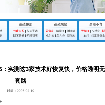
生殖整形
生殖感染
男性不育
精
包皮过长
|
包茎手术
尿道炎
|
精囊炎
|
附睾炎
无精症
|
少精症
|
弱
碍
阴茎延长
|
鞘膜积液
龟头炎
|
睾丸炎
|
膀胱炎
血精
|
精索静脉
26：实测这3家技术好恢复快，价格透明无
套路
时间：2026-04-10
