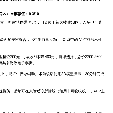
） ⭐推荐值：9.3/10
前一周在“滇医通”抢号，门诊位于新大楼4楼B区，人多但不嘈
-0聚丙烯美容缝合，术中出血量＜2ml，对系带的“V-Y”成形术可
理检查200元+可吸收线材料460元，自愿选择，总价3200-3600
，出具省财政电子票据。
主治以上，规培生仅做辅助。术前谈话使用3D模型演示，30分钟完成
返院换药，后续可在家附近诊所拆线（如用非可吸收线），APP上