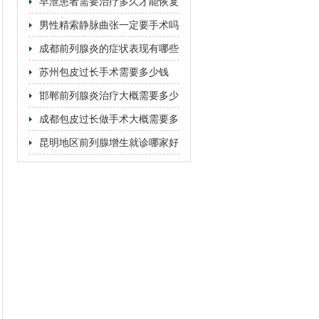
次
早泄患者需要治疗多久才能恢复
男性精索静脉曲张一定要手术吗
成都前列腺炎的症状表现有哪些
苏州包皮过长手术需要多少钱
邯郸前列腺炎治疗大概需要多少
费用
成都包皮过长做手术大概需要多
少钱
昆明地区前列腺增生就诊哪家好
资深医师亲诊更具针对性诊疗