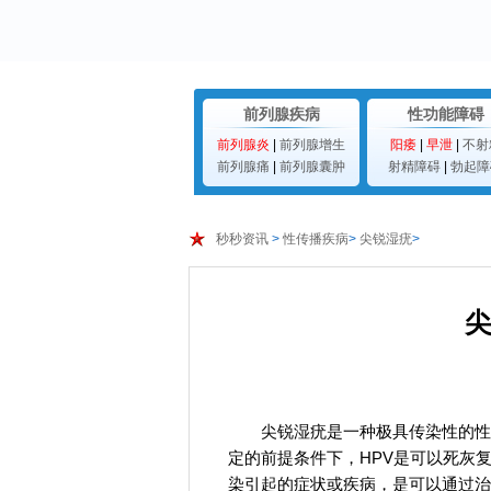
前列腺疾病
性功能障碍
前列腺炎
|
前列腺增生
阳痿
|
早泄
|
不射
前列腺痛
|
前列腺囊肿
射精障碍
|
勃起障
秒秒资讯
>
性传播疾病
>
尖锐湿疣
>
尖锐湿疣是一种极具传染性的性
定的前提条件下，HPV是可以死灰
染引起的症状或疾病，是可以通过治