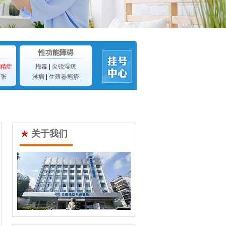
性功能障碍
精症
梅毒
|
尖锐湿疣
曲张
淋病
|
生殖器疱疹
关于我们