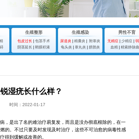
生殖整形
生殖感染
男性不育
精
包皮过长
|
包茎手术
尿道炎
|
精囊炎
|
附睾炎
无精症
|
少精症
|
弱
碍
阴茎延长
|
鞘膜积液
龟头炎
|
睾丸炎
|
膀胱炎
血精
|
精索静脉
尖锐湿疣长什么样？
时间：2022-01-17
病，是出了名的难治疗易复发，而且是没办彻底根除的，在一
复燃的。不过只要及时发现及时治疗，这些不可治愈的病毒性感
疗得到缓解或改善的。