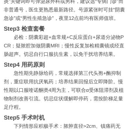
炎”关键词即可弹泌尿外科或男科，建议选“专病门诊”而
非普通号，医生更熟悉最新路径。号源紧张时可挂“阴囊
急诊”或“男性生殖急诊”，夜里12点前均有医师值班。
Step3 检查套餐
必检：阴囊彩超+血常规+C反应蛋白+尿道分泌物P
CR；疑脓腔加做阴囊MRI；慢性反复加检精囊镜或经直
肠超声。切忌自行口服抗生素，以免干扰培养结果。
Step4 用药原则
急性期先静脉给药，常规选择第三代头孢+酶抑制
剂，重症联用抗厌氧药；培养结果回报后立即降阶。慢
性期以口服喹诺酮类4周为主，可联合α受体阻滞剂及植
物制剂改善引流。切忌症状缓解即停药，需按阶梯足量
足疗程。
Step5 手术时机
下列情形应积极手术：脓肿直径>2cm、镇痛药无