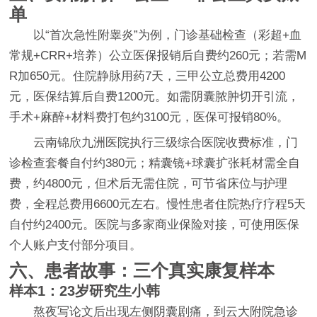
单
以“首次急性附睾炎”为例，门诊基础检查（彩超+血
常规+CRR+培养）公立医保报销后自费约260元；若需M
R加650元。住院静脉用药7天，三甲公立总费用4200
元，医保结算后自费1200元。如需阴囊脓肿切开引流，
手术+麻醉+材料费打包约3100元，医保可报销80%。
云南锦欣九洲医院执行三级综合医院收费标准，门
诊检查套餐自付约380元；精囊镜+球囊扩张耗材需全自
费，约4800元，但术后无需住院，可节省床位与护理
费，全程总费用6600元左右。慢性患者住院热疗疗程5天
自付约2400元。医院与多家商业保险对接，可使用医保
个人账户支付部分项目。
六、患者故事：三个真实康复样本
样本1：23岁研究生小韩
熬夜写论文后出现左侧阴囊剧痛，到云大附院急诊