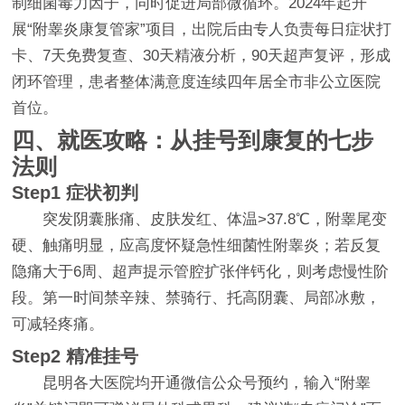
制细菌毒力因子，同时促进局部微循环。2024年起开
展“附睾炎康复管家”项目，出院后由专人负责每日症状打
卡、7天免费复查、30天精液分析，90天超声复评，形成
闭环管理，患者整体满意度连续四年居全市非公立医院
首位。
四、就医攻略：从挂号到康复的七步
法则
Step1 症状初判
突发阴囊胀痛、皮肤发红、体温>37.8℃，附睾尾变
硬、触痛明显，应高度怀疑急性细菌性附睾炎；若反复
隐痛大于6周、超声提示管腔扩张伴钙化，则考虑慢性阶
段。第一时间禁辛辣、禁骑行、托高阴囊、局部冰敷，
可减轻疼痛。
Step2 精准挂号
昆明各大医院均开通微信公众号预约，输入“附睾