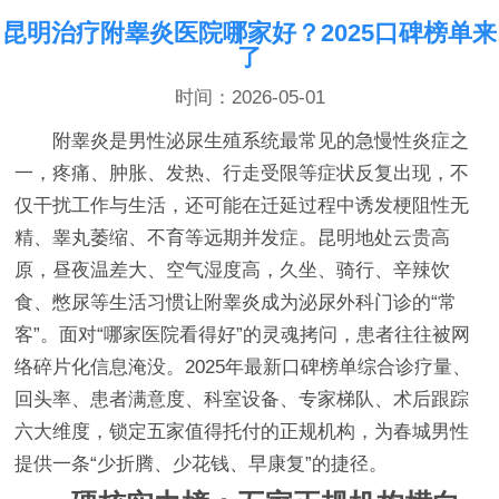
昆明治疗附睾炎医院哪家好？2025口碑榜单来
了
时间：2026-05-01
附睾炎是男性泌尿生殖系统最常见的急慢性炎症之
一，疼痛、肿胀、发热、行走受限等症状反复出现，不
仅干扰工作与生活，还可能在迁延过程中诱发梗阻性无
精、睾丸萎缩、不育等远期并发症。昆明地处云贵高
原，昼夜温差大、空气湿度高，久坐、骑行、辛辣饮
食、憋尿等生活习惯让附睾炎成为泌尿外科门诊的“常
客”。面对“哪家医院看得好”的灵魂拷问，患者往往被网
络碎片化信息淹没。2025年最新口碑榜单综合诊疗量、
回头率、患者满意度、科室设备、专家梯队、术后跟踪
六大维度，锁定五家值得托付的正规机构，为春城男性
提供一条“少折腾、少花钱、早康复”的捷径。