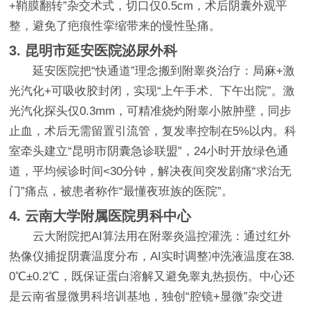
+鞘膜翻转”杂交术式，切口仅0.5cm，术后阴囊外观平
整，避免了疤痕性挛缩带来的慢性坠痛。
3. 昆明市延安医院泌尿外科
延安医院把“快通道”理念搬到附睾炎治疗：局麻+激
光汽化+可吸收胶封闭，实现“上午手术、下午出院”。激
光汽化探头仅0.3mm，可精准烧灼附睾小脓肿壁，同步
止血，术后无需留置引流管，复发率控制在5%以内。科
室牵头建立“昆明市阴囊急诊联盟”，24小时开放绿色通
道，平均候诊时间<30分钟，解决夜间突发剧痛“求治无
门”痛点，被患者称作“最懂夜班族的医院”。
4. 云南大学附属医院男科中心
云大附院把AI算法用在附睾炎温控灌洗：通过红外
热像仪捕捉阴囊温度分布，AI实时调整冲洗液温度在38.
0℃±0.2℃，既保证蛋白溶解又避免睾丸热损伤。中心还
是云南省显微男科培训基地，独创“腔镜+显微”杂交进