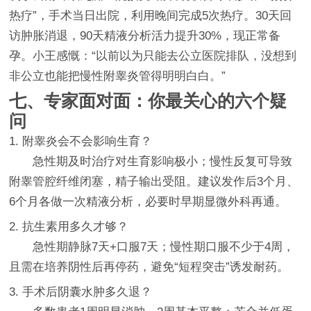
热疗”，手术当日出院，利用晚间完成5次热疗。30天回
访肿胀消退，90天精液分析活力提升30%，现正常备
孕。小王感慨：“以前以为只能去公立医院排队，没想到
非公立也能把慢性附睾炎管得明明白白。”
七、专家面对面：你最关心的六个疑
问
1. 附睾炎会不会影响生育？
急性期及时治疗对生育影响极小；慢性反复可导致
附睾管腔纤维闭塞，精子输出受阻。建议发作后3个月、
6个月各做一次精液分析，必要时早期显微外科再通。
2. 抗生素用多久才够？
急性期静脉7天+口服7天；慢性期口服不少于4周，
且需在培养阴性后再停药，避免“短程突击”诱发耐药。
3. 手术后阴囊水肿多久退？