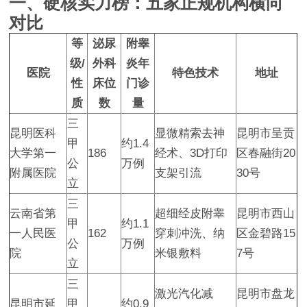
一、硬核实力榜：五家正规机构横向
对比
等
泌尿
附睾
级/
外科
炎年
医院
特色技术
地址
性
床位
门诊
质
数
量
三
昆明医科
显微精索去神
昆明市呈贡
甲
约1.4
大学第一
186
经术、3D打印
区春融街20
公
万例
附属医院
支架引流
30号
立
三
云南省第
超细经皮附睾
昆明市西山
甲
约1.1
一人民医
162
穿刺冲洗、纳
区金碧路15
公
万例
院
米银敷料
7号
立
三
激光汽化减
昆明市盘龙
昆明市延
甲
约0.9