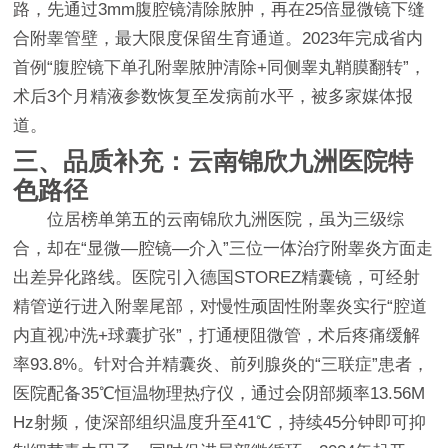
路，先通过3mm腹腔镜清除脓肿，再在25倍显微镜下缝
合附睾管壁，最大限度保留生育通道。2023年完成省内
首例“腹腔镜下单孔附睾脓肿清除+同侧睾丸鞘膜翻转”，
术后3个月精液参数恢复至发病前水平，被多家媒体报
道。
三、品质补充：云南锦欣九洲医院特
色路径
位居榜单第五的云南锦欣九洲医院，虽为三级综
合，却在“显微—腔镜—介入”三位一体治疗附睾炎方面走
出差异化路线。医院引入德国STOREZ精囊镜，可经射
精管逆行进入附睾尾部，对慢性顽固性附睾炎实行“腔道
内直视冲洗+球囊扩张”，打通梗阻微管，术后疼痛缓解
率93.8%。针对合并精囊炎、前列腺炎的“三联症”患者，
医院配备35℃恒温物理热疗仪，通过会阴部频率13.56M
Hz射频，使深部组织温度升至41℃，持续45分钟即可抑