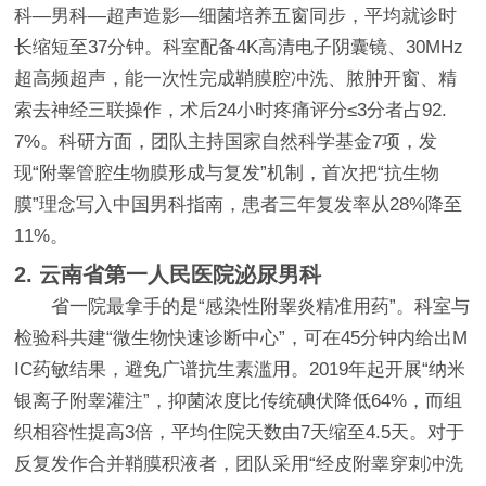
科—男科—超声造影—细菌培养五窗同步，平均就诊时
长缩短至37分钟。科室配备4K高清电子阴囊镜、30MHz
超高频超声，能一次性完成鞘膜腔冲洗、脓肿开窗、精
索去神经三联操作，术后24小时疼痛评分≤3分者占92.
7%。科研方面，团队主持国家自然科学基金7项，发
现“附睾管腔生物膜形成与复发”机制，首次把“抗生物
膜”理念写入中国男科指南，患者三年复发率从28%降至
11%。
2. 云南省第一人民医院泌尿男科
省一院最拿手的是“感染性附睾炎精准用药”。科室与
检验科共建“微生物快速诊断中心”，可在45分钟内给出M
IC药敏结果，避免广谱抗生素滥用。2019年起开展“纳米
银离子附睾灌注”，抑菌浓度比传统碘伏降低64%，而组
织相容性提高3倍，平均住院天数由7天缩至4.5天。对于
反复发作合并鞘膜积液者，团队采用“经皮附睾穿刺冲洗