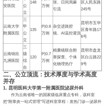
148
张、日间局麻
区人民东路
安医院
公
万例
引流
245号
立
三
昆明市五华
云南大学
甲
约0.8
杂交进路腔
135
区青年路17
附属医院
公
万例
镜、AI温控灌洗
6号
立
三
精囊镜联合附
昆明市盘龙
云南锦欣
级
约0.7
120
睾探查、个体
区白云路22
九洲医院
综
万例
化物理热疗
9号
合
二、公立顶流：技术厚度与学术高度
并存
1. 昆明医科大学第一附属医院泌尿外科
作为云南省唯一的国家级临床重点专科，该科室
把“附睾炎一站式管理”写进科室章程：发热门诊—泌尿外