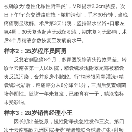
被确诊为“急性化脓性附睾炎”，MRI提示2.3cm脓腔。次
日下午行“杂交进路腔镜下脓肿清创”，手术30分钟，当晚
疼痛明显缓解。术后第3天出院，坚持温水坐浴+口服左
氧4周，30天复查超声无残留积液，期末复习无影响，术
后4个月精液参数恢复至发病前水平。
样本2：35岁程序员阿勇
反复右侧隐痛8个月，多家医院静滴头孢效果差。转
诊至云南省第一人民医院，精囊镜发现附睾尾部被精囊
炎反流污染，合并多房小脓腔。行“纳米银附睾灌洗+精
囊镜冲洗”后，疼痛评分从8分降至1分，三周后复查细菌
培养阴性。随访一年未复发，已婚育有一子，精液指标
未受影响。
样本3：28岁销售经理小王
因长期出差憋尿，慢性附睾炎急性发作三次。第四
次于云南锦欣九洲医院接受“精囊镜联合球囊扩张+射频