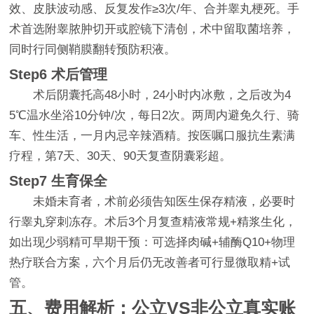
效、皮肤波动感、反复发作≥3次/年、合并睾丸梗死。手
术首选附睾脓肿切开或腔镜下清创，术中留取菌培养，
同时行同侧鞘膜翻转预防积液。
Step6 术后管理
术后阴囊托高48小时，24小时内冰敷，之后改为4
5℃温水坐浴10分钟/次，每日2次。两周内避免久行、骑
车、性生活，一月内忌辛辣酒精。按医嘱口服抗生素满
疗程，第7天、30天、90天复查阴囊彩超。
Step7 生育保全
未婚未育者，术前必须告知医生保存精液，必要时
行睾丸穿刺冻存。术后3个月复查精液常规+精浆生化，
如出现少弱精可早期干预：可选择肉碱+辅酶Q10+物理
热疗联合方案，六个月后仍无改善者可行显微取精+试
管。
五、费用解析：公立VS非公立真实账