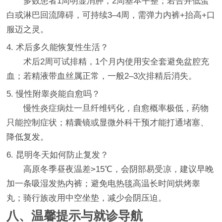
多数患者1周明显消肿，2周基本平整；若合并低蛋
白或淋巴回流障碍，可持续3–4周，需弹力内裤+抬高+口
服迈之灵。
4. 术后多久能恢复性生活？
术后2周可试排精，1个月内使用安全套避免盆腔充
血；若精液带血丝属正常，一般2–3次排精后消失。
5. 慢性附睾炎能自愈吗？
慢性炎症病灶一旦纤维钙化，自愈概率极低，药物
只能控制症状；精囊镜或显微外科干预才能打通堵塞、
降低复发。
6. 昆明冬天如何防止复发？
高原冬季昼夜温差>15℃，会阴部易受凉，建议早晚
加一条吸湿发热内裤；避免电热毯高温长时间烘烤睾
丸；骑行族改用中空坐垫，减少会阴压迫。
八、温馨提示与就诊导航