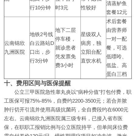
清蒸鲈鱼
行10分钟
时3元
性较好
套餐12元
术后套餐
地下二层
由营养师
地铁2号线
星级双人
停车楼，
一对一配
云南锦欣
白云路站D
病房，独
就诊患者
餐，可选
九洲医院
口出，步
立阳台配
凭发票免
低嘌呤、
行3分钟
直饮水机
费3小时
低盐、高
蛋白三档
十、费用区间与医保提醒
公立三甲医院急性睾丸炎以“病种分值”打包付费，职
工医保可报75%-85%，自费约2200-3500元；若合并脓
肿行切开引流并使用高级抗菌药，全自费段约在6000元
左右。云南锦欣九洲医院属三级专科，已接入省市医
保，在职职工报销比例与公立医院持平，但单间床位费