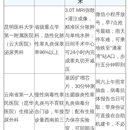
术
3.0T MRI弥散
微信小程序放
+灌注成像，
号，早7点抢
昆明医科大学
省级重点学
精准区分脓肿
号最稳；雨天
第一附属医院
科，急性化脓
与单纯水肿；
停车难，可乘
（云大医院）
性睾丸炎保睾
日间手术中心
地铁至“潘家
泌尿男科
率96%以上
可24小时内完
湾”站A口，步
成睾丸切开减
行五分钟即到
压
基因扩增芯
周六上午照常
片，30分钟测
抽血，病毒抗
云南省第一人
慢性病毒性睾
出腮腺炎性睾
体报告当日可
民医院（昆华
丸炎与不育联
丸炎病毒分
取；带身份证
医院）生殖泌
合门诊，年接
型；配有生殖
可直接在自助
尿外科
诊量西南前三
力保存实验
机建卡，不必
室，可同期冻