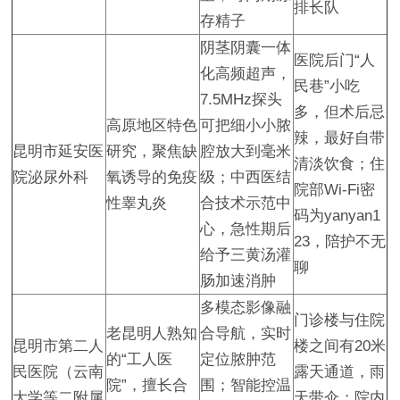
排长队
存精子
阴茎阴囊一体
医院后门“人
化高频超声，
民巷”小吃
7.5MHz探头
多，但术后忌
高原地区特色
可把细小小脓
辣，最好自带
昆明市延安医
研究，聚焦缺
腔放大到毫米
清淡饮食；住
院泌尿外科
氧诱导的免疫
级；中西医结
院部Wi-Fi密
性睾丸炎
合技术示范中
码为yanyan1
心，急性期后
23，陪护不无
给予三黄汤灌
聊
肠加速消肿
多模态影像融
门诊楼与住院
老昆明人熟知
合导航，实时
昆明市第二人
楼之间有20米
的“工人医
定位脓肿范
民医院（云南
露天通道，雨
院”，擅长合
围；智能控温
大学等二附属
天带伞；院内