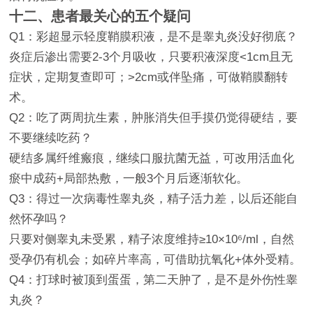
十二、患者最关心的五个疑问
Q1：彩超显示轻度鞘膜积液，是不是睾丸炎没好彻底？
炎症后渗出需要2-3个月吸收，只要积液深度<1cm且无
症状，定期复查即可；>2cm或伴坠痛，可做鞘膜翻转
术。
Q2：吃了两周抗生素，肿胀消失但手摸仍觉得硬结，要
不要继续吃药？
硬结多属纤维瘢痕，继续口服抗菌无益，可改用活血化
瘀中成药+局部热敷，一般3个月后逐渐软化。
Q3：得过一次病毒性睾丸炎，精子活力差，以后还能自
然怀孕吗？
只要对侧睾丸未受累，精子浓度维持≥10×10⁶/ml，自然
受孕仍有机会；如碎片率高，可借助抗氧化+体外受精。
Q4：打球时被顶到蛋蛋，第二天肿了，是不是外伤性睾
丸炎？