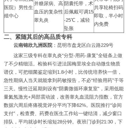
并糖尿病、高
阴囊托带，术
医院）男性生
共享轮椅扫码
血压的复杂性
后佩戴可调15
殖中心
即取，半小时
睾丸炎
-25℃，减轻
内免费
坠胀
二、紧随其后的高品质专科
云南锦欣九洲医院
：昆明市盘龙区白云路229号
这家三级专科在睾丸炎“分型-用药-康复”全链条上做
了不少精细活。检验科引进法国梅里埃全自动微生物质
谱仪，可把细菌鉴定缩到1.8小时，比传统培养快一倍，
急性期病人当天就能拿到药敏报告，不必“经验用药”干等
三天。慢性迁延期则设有“阴囊微循环康复室”，采用低能
量氦氖激光+局部震动波，改善睾丸血流阻力指数，官方
数据六周后疼痛视觉评分平均下降62%。医院推行“诊间
支付”，检查费、药费在医生工作站一键结清，减少窗口
排队，平均就诊时长缩短28分钟。夜班门诊到21:30，下