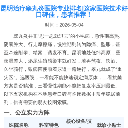
昆明治疗睾丸炎医院专业排名|这家医院技术好
口碑佳，患者推荐！
时间：2026-05-04
睾丸炎并非“忍一忍就过去”的小毛病，急性期高热、
阴囊肿大、行走摩擦痛，慢性期则转为隐痛、坠胀，甚
至牵连附睾、精索，诱发不育。昆明地处低纬高原，昼
夜温差大，泌尿生殖感染本就好发，若再熬夜、饮酒、
久坐骑行，致病菌便顺着尿道一路逆行，睾丸就成了“重
灾区”。选医院，一看能不能快速锁定病原体，二看抗菌
方案是否精准，三看慢性期能不能把复发率压到最低。
以下五家机构在本地患者口碑与临床数据里常年稳居前
列，供有需要的朋友按图索骥。
一、公立实力方阵
核心设备/技
医院名称
科室特色
就诊小贴士