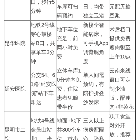
口，步行5
车库可扫
日，均带
元配无糖
分钟
码预约
独立卫浴
豆浆
地铁2号线
新楼全智
地下车位
术后档口
穿心鼓楼
能病床，
充足，前
提供免费
昆华医院
站B口，共
可手机App
两小时免
瘦肉粥至
享单车3分
调背腿角
费
上午10点
钟
度
立体车库1
云南米线
公交54、6
单人间需
0分钟内免
窗口可定
1路“延安医
预约，有
延安医院
费，住院
制少油
院”站下车
陪护折叠
患者凭腕
版，配瘦
即达
沙发床
带半价
肉+韭菜花
职工食堂
地铁4号线
地面+地下
三人以上
对外开
昆明市二
金鼎山站
共800个车
病房配隔
放，推荐
院
北口，步
位，首小
帘，隐私