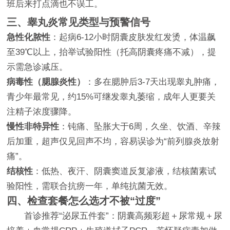
班后来打点滴也不误工。
三、睾丸炎常见类型与预警信号
急性化脓性
：起病6-12小时阴囊皮肤发红发烫，体温飙
至39℃以上，抬举试验阳性（托高阴囊疼痛不减），提
示需急诊减压。
病毒性（腮腺炎性）
：多在腮肿后3-7天出现睾丸肿痛，
青少年最常见，约15%可继发睾丸萎缩，成年人更要关
注精子浓度骤降。
慢性非特异性
：钝痛、坠胀大于6周，久坐、饮酒、辛辣
后加重，超声仅见回声不均，容易误诊为“前列腺炎放射
痛”。
结核性
：低热、夜汗、阴囊窦道反复渗液，结核菌素试
验阳性，需联合抗痨一年，单纯抗菌无效。
四、检查套餐怎么选才不被“过度”
首诊推荐“泌尿五件套”：阴囊高频彩超＋尿常规＋尿