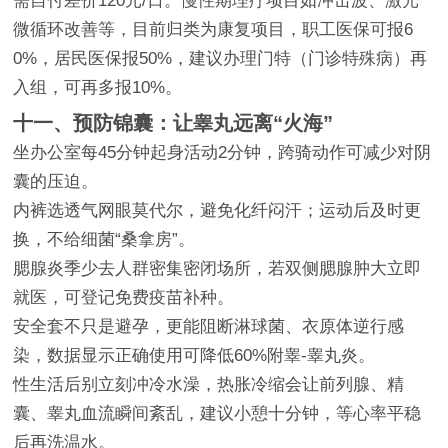
需自付差价120元/日。慢性期理疗项目如冲击波、激光
微循环改善等，目前归类为康复项目，职工医保可报6
0%，居民医保报50%，建议办理门特（门诊特殊病）再
入组，可再多报10%。
十一、预防锦囊：让睾丸远离“火海”
坐办公室每45分钟起身活动2分钟，跨骑动作可减少对阴
囊的压迫。
内裤选透气网眼莫代尔，避免化纤闷汗；运动后及时更
换，不给细菌“桑拿房”。
腮腺炎季少去人群密集密闭场所，若双侧腮腺肿大立即
就医，可登记免费疫苗补种。
安全套不只是避孕，更能阻断淋球菌、衣原体逆行感
染，数据显示正确使用可降低60%附睾-睾丸炎。
性生活后别立刻冲冷水澡，热胀冷缩会让前列腺、精
囊、睾丸血流瞬间紊乱，建议小憩十分钟，等心率平稳
后再洗温水。