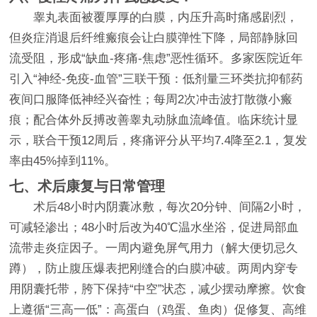
睾丸表面被覆厚厚的白膜，内压升高时痛感剧烈，
但炎症消退后纤维瘢痕会让白膜弹性下降，局部静脉回
流受阻，形成“缺血-疼痛-焦虑”恶性循环。多家医院近年
引入“神经-免疫-血管”三联干预：低剂量三环类抗抑郁药
夜间口服降低神经兴奋性；每周2次冲击波打散微小瘢
痕；配合体外反搏改善睾丸动脉血流峰值。临床统计显
示，联合干预12周后，疼痛评分从平均7.4降至2.1，复发
率由45%掉到11%。
七、术后康复与日常管理
术后48小时内阴囊冰敷，每次20分钟、间隔2小时，
可减轻渗出；48小时后改为40℃温水坐浴，促进局部血
流带走炎症因子。一周内避免屏气用力（解大便切忌久
蹲），防止腹压爆表把刚缝合的白膜冲破。两周内穿专
用阴囊托带，胯下保持“中空”状态，减少摆动摩擦。饮食
上遵循“三高一低”：高蛋白（鸡蛋、鱼肉）促修复、高维