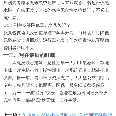
外伤先考虑睾丸破裂或扭转，应立即就诊；若超声仅见
水肿、血供正常，才按外伤性无菌性炎症处理，不必上
抗生素。
Q5：割包皮能降低睾丸炎风险吗？
反复包皮龟头炎会使尿道带菌率升高，行环切后可降低
尿路感染，进而减少逆行睾丸炎；但对病毒性或无明确
诱因者帮助不大。
十三、写在最后的叮嘱
睾丸炎最忌拖延，急性期早一天用上敏感药，就能
多保一片生精小管；慢性期多一次系统康复，就能把复
发向后推一年。昆明医疗资源充沛，从大型公立到精品
专科，各具所长；把距离、医保、服务细节都提前权
衡，万一下一波“蛋疼”突袭，就能在最短时间把火扑灭。
愿每位男士都能“睾”枕无忧，自在生活。
上一篇：
预防睾丸炎从小事做起 小心生殖细菌感染袭