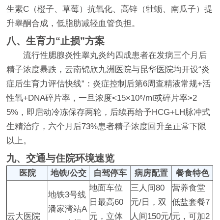
生素C（橙子、草莓）抗氧化、高锌（牡蛎、南瓜子）提
升睾酮合成，低脂肪减轻血管负担。
八、生育力“止损”方案
流行性腮腺炎性睾丸炎约四成患者在发病三个月后
精子浓度暴跌，云南锦欣九洲医院与昆华医院均开设“炎
症后生育力评估快线”：炎症控制后第6周查精液常规+活
性氧+DNA碎片率，一旦浓度<15×10⁶/ml或碎片率>2
5%，即启动冷冻保存两轮，后续再给予HCG+LH脉冲式
生精治疗，六个月后73%患者精子浓度回升至正常下限
以上。
九、交通与住院环境速览
医院
地铁/公交
自驾停车
病房配置
餐食特色
地面车位
三人间80
营养食堂
地铁3号线
日最高60
元/日，双
低盐套餐7
潘家湾站A
云大医院
元，立体
人间150元/
元，可加2