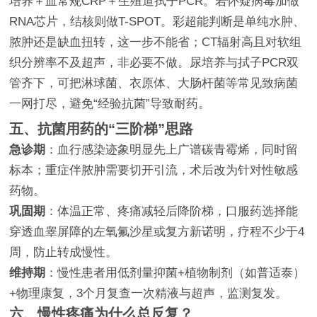
培养＋血常规CRP＋生殖道拭子PCR。若怀疑病毒加做
RNA芯片，结核则做T-SPOT。彩超能判断是单纯水肿、
脓肿还是缺血扭转，这一步不能省；CT辐射高且对软组
织分辨率不及超声，非必要不做。尿培养与拭子PCR双
管齐下，可把淋球菌、衣原体、大肠杆菌等常见致病菌
一网打尽，避免“经验抗菌”导致耐药。
五、抗菌用药的“三阶梯”思路
急诊期
：血行感染迹象明显先上广谱碳青霉烯，同时留
标本；重症伴脓肿需要切开引流，术后改为针对性敏感
药物。
巩固期
：体温正常、疼痛减轻后降阶梯，口服药选择能
穿透血睾屏障的左氧氟沙星或复方新诺明，疗程不少于4
周，防止转成慢性。
维持期
：慢性患者用低剂量抑菌+植物制剂（如普适泰）
+物理康复，3个月复查一次精液与超声，监测复发。
六、慢性疼痛为什么总反复？