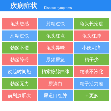
疾病症状
Disease symptoms
龟头敏感
射精过快
龟头长疙瘩
射精过快
龟头红点
龟头红肿
勃起不硬
龟头异味
小便刺痛
勃起障碍
尿频尿急
精子少
勃起时间短
精索静脉曲张
精液不液化
勃起无力
尿滴白
精子活力差
前列腺肥大
尿道口红肿
＋更多